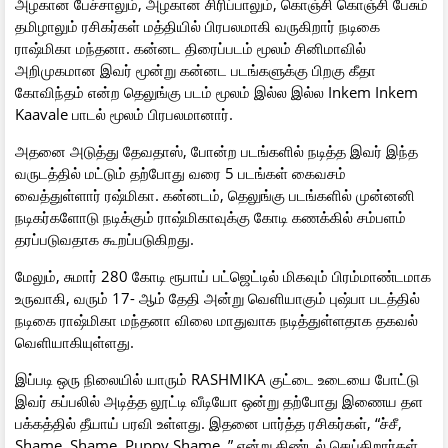
அழகான பேச்சாலும், அழகான சிரிப்பாலும், கொஞ்சி கொஞ்சி பேசும்
தமிழாலும் ரசிகர்கள் மத்தியில் பிரபலமாகி வருகிறார் நடிகை
ராஷ்மிகா மந்தனா. கன்னட திரைப்படம் மூலம் சினிமாவில்
அறிமுகமான இவர் மூன்று கன்னட படங்களுக்கு பிறகு கீதா
கோவிந்தம் என்ற தெலுங்கு படம் மூலம் இல்ல இல்ல Inkem Inkem
Kaavale பாடல் மூலம் பிரபலமானார்.
அதனை அடுத்து தேவதாஸ், போன்ற படங்களில் நடித்த இவர் இந்த
வருடத்தில் மட்டும் தற்போது வரை 5 படங்கள் கைவசம்
வைத்துள்ளார் ரஷ்மிகா. கன்னடம், தெலுங்கு படங்களில் முன்னனி
நடிகர்களோடு நடிக்கும் ராஷ்மிகாவுக்கு கோடி கணக்கில் சம்பளம்
தரப்படுவதாக கூறப்படுகிறது.
மேலும், சுமார் 280 கோடி ரூபாய் பட்ஜெட்டில் மிகவும் பிரம்மாண்டமாக
உருவாகி, வரும் 17- ஆம் தேதி அன்று வெளியாகும் புஷ்பா படத்தில்
நடிகை ராஷ்மிகா மந்தனா விலை மாதுவாக நடித்துள்ளதாக தகவல்
வெளியாகியுள்ளது.
இப்படி ஒரு நிலையில் யாரும் RASHMIKA குட்டை உடையை போட்டு
இவர் கப்பலில் அடித்த லூட்டி வீடியோ ஒன்று தற்போது இணைய தள
பக்கத்தில் தீயாய் பரவி உள்ளது. இதனை பார்த்த ரசிகர்கள், “ச்சீ,
Shame, Shame, Puppy Shame..” என்று கிண்டல் செய்கிறார்கள்.