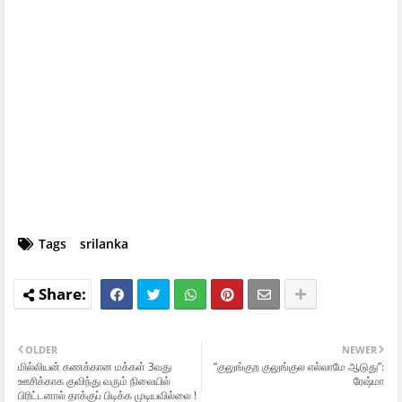
Tags
srilanka
OLDER
NEWER
மில்லியன் கணக்கான மக்கள் 3வது
“குலுங்குற குலுங்குல எல்லாமே ஆடுது”:
ஊசிக்காக குவிந்து வரும் நிலையில்
ரேஷ்மா
பிரிட்டனால் தாக்குப் பிடிக்க முடியவில்லை !