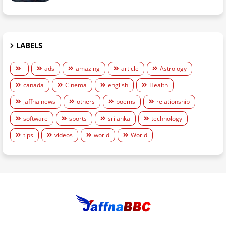
LABELS
ads
amazing
article
Astrology
canada
Cinema
english
Health
jaffna news
others
poems
relationship
software
sports
srilanka
technology
tips
videos
world
World