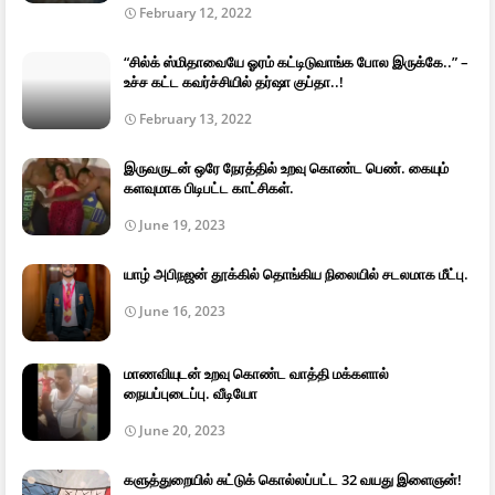
February 12, 2022
“சில்க் ஸ்மிதாவையே ஓரம் கட்டிடுவாங்க போல இருக்கே..” –
உச்ச கட்ட கவர்ச்சியில் தர்ஷா குப்தா..!
February 13, 2022
இருவருடன் ஒரே நேரத்தில் உறவு கொண்ட பெண். கையும்
களவுமாக பிடிபட்ட காட்சிகள்.
June 19, 2023
யாழ் அபிநஜன் தூக்கில் தொங்கிய நிலையில் சடலமாக மீட்பு.
June 16, 2023
மாணவியுடன் உறவு கொண்ட வாத்தி மக்களால்
நையப்புடைப்பு. வீடியோ
June 20, 2023
களுத்துறையில் சுட்டுக் கொல்லப்பட்ட 32 வயது இளைஞன்!