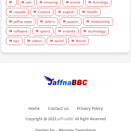
ads
amazing
article
Astrology
canada
Cinema
english
Health
jaffna news
others
poems
relationship
software
sports
srilanka
technology
tips
videos
world
World
Home
Contact us
Privacy Policy
Copyright @ 2023
JaffnaBBC
All Right Reserved
Design by -
Blogger Templates