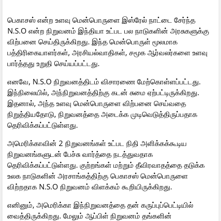
பெகாசஸ் என்ற உளவு மென்பொருளை இஸ்ரேல் நாட்டை சேர்ந்த
N.S.O என்ற நிறுவனம் இந்தியா உட்பட பல நாடுகளின் அரசுகளுக்கு
விற்பனை செய்திருக்கிறது. இந்த மென்பொருள் மூலமாக
பத்திரிகையாளர்கள், அரசியல்வாதிகள், சமூக ஆர்வலர்களை உளவு
பார்த்தது உறுதி செய்யப்பட்டது.
எனவே, N.S.O நிறுவனத்திடம் விசாரணை மேற்கொள்ளப்பட்டது.
இந்நிலையில், அந்நிறுவனத்திற்கு கடன் சுமை ஏற்பட்டிருக்கிறது.
இதனால், அந்த உளவு மென்பொருளை விற்பனை செய்வதை
நிறுத்தியதோடு, நிறுவனத்தை அடைக்க முடிவெடுத்திருப்பதாக
தெரிவிக்கப்பட்டுள்ளது.
அமெரிக்காவின் 2 நிறுவனங்கள் உட்பட நிதி அளிக்கக்கூடிய
நிறுவனங்களுடன் பேச்சு வார்த்தை நடத்துவதாக
தெரிவிக்கப்பட்டுள்ளது. குற்றங்கள் மற்றும் தீவிரவாதத்தை தடுக்க
உலக நாடுகளின் அரசாங்கத்திற்கு பெகாசஸ் மென்பொருளை
விற்றதாக N.S.O நிறுவனம் விளக்கம் கூறியிருக்கிறது.
எனினும், அமெரிக்கா இந்நிறுவனத்தை தன் கருப்புப்பெட்டியில்
வைத்திருக்கிறது. மேலும் ஆப்பிள் நிறுவனம் தங்களின்