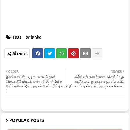
Tags
srilanka
OLDER
NEWER
இலங்கையின் முழு கடனையும் நான்
மில்லியன் கணக்கான மக்கள் 3வது
அடைக்கிறேன்: ஆனால் என் சொல் பேச்சு
ஊசிக்காக குவிந்து வரும் நிலையில்
கேட்க்க வேண்டும் புது டீல் போட்ட இந்தியா
பிரிட்டனால் தாக்குப் பிடிக்க முடியவில்லை !
!
POPULAR POSTS