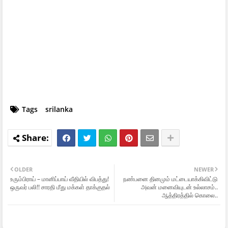
Tags
srilanka
OLDER
NEWER
உரும்பிராய் – மானிப்பாய் வீதியில் விபத்து!
நண்பனை தினமும் மட்டையாக்கிவிட்டு
ஒருவர் பலி!! சாரதி மீது மக்கள் தாக்குதல்
அவன் மனைவியுடன் உல்லாசம்..
ஆத்திரத்தில் கொலை..