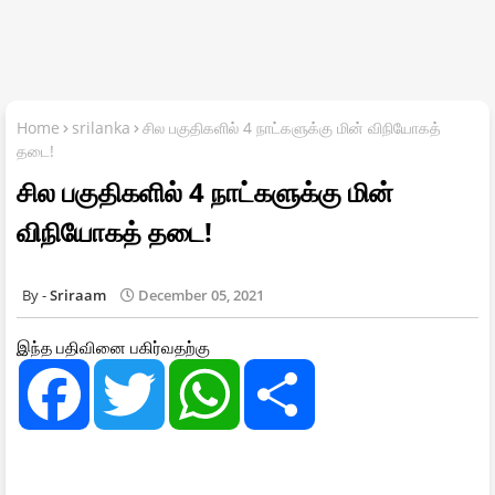
Home
srilanka
சில பகுதிகளில் 4 நாட்களுக்கு மின் விநியோகத்
தடை!
சில பகுதிகளில் 4 நாட்களுக்கு மின்
விநியோகத் தடை!
Sriraam
December 05, 2021
இந்த பதிவினை பகிர்வதற்கு
F
T
W
S
a
w
h
h
c
i
a
a
e
t
t
r
b
t
s
e
o
e
A
o
r
p
k
p