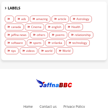
LABELS
ads
amazing
article
Astrology
canada
Cinema
english
Health
jaffna news
others
poems
relationship
software
sports
srilanka
technology
tips
videos
world
World
Home
Contact us
Privacy Policy