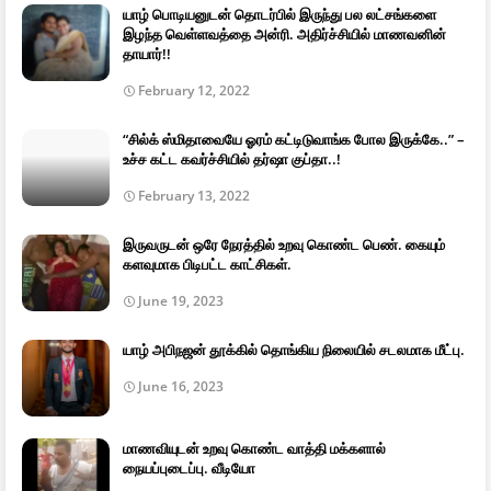
யாழ் பொடியனுடன் தொடர்பில் இருந்து பல லட்சங்களை
இழந்த வெள்ளவத்தை அன்ரி. அதிர்ச்சியில் மாணவனின்
தாயார்!!
February 12, 2022
“சில்க் ஸ்மிதாவையே ஓரம் கட்டிடுவாங்க போல இருக்கே..” –
உச்ச கட்ட கவர்ச்சியில் தர்ஷா குப்தா..!
February 13, 2022
இருவருடன் ஒரே நேரத்தில் உறவு கொண்ட பெண். கையும்
களவுமாக பிடிபட்ட காட்சிகள்.
June 19, 2023
யாழ் அபிநஜன் தூக்கில் தொங்கிய நிலையில் சடலமாக மீட்பு.
June 16, 2023
மாணவியுடன் உறவு கொண்ட வாத்தி மக்களால்
நையப்புடைப்பு. வீடியோ