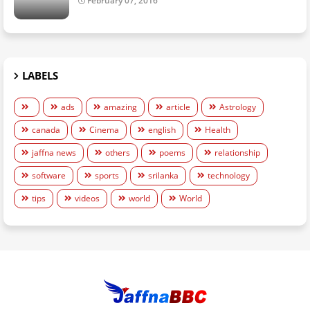
February 07, 2016
LABELS
ads
amazing
article
Astrology
canada
Cinema
english
Health
jaffna news
others
poems
relationship
software
sports
srilanka
technology
tips
videos
world
World