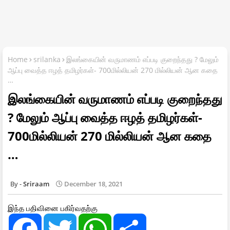
Home
srilanka
இலங்கையின் வருமாணம் எப்படி குறைந்தது ? மேலும்
ஆப்பு வைத்த ஈழத் தமிழர்கள்- 700மில்லியன் 270 மில்லியன் ஆன கதை
…
இலங்கையின் வருமாணம் எப்படி குறைந்தது
? மேலும் ஆப்பு வைத்த ஈழத் தமிழர்கள்-
700மில்லியன் 270 மில்லியன் ஆன கதை
…
Sriraam
December 18, 2021
இந்த பதிவினை பகிர்வதற்கு
F
T
W
S
a
w
h
h