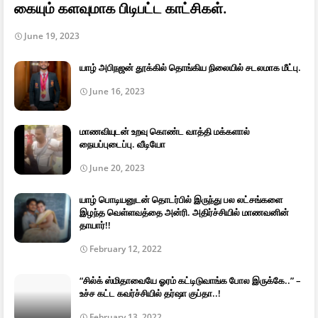
கையும் களவுமாக பிடிபட்ட காட்சிகள்.
June 19, 2023
யாழ் அபிநஜன் தூக்கில் தொங்கிய நிலையில் சடலமாக மீட்பு.
June 16, 2023
மாணவியுடன் உறவு கொண்ட வாத்தி மக்களால்
நையப்புடைப்பு. வீடியோ
June 20, 2023
யாழ் பொடியனுடன் தொடர்பில் இருந்து பல லட்சங்களை
இழந்த வெள்ளவத்தை அன்ரி. அதிர்ச்சியில் மாணவனின்
தாயார்!!
February 12, 2022
“சில்க் ஸ்மிதாவையே ஓரம் கட்டிடுவாங்க போல இருக்கே..” –
உச்ச கட்ட கவர்ச்சியில் தர்ஷா குப்தா..!
February 13, 2022