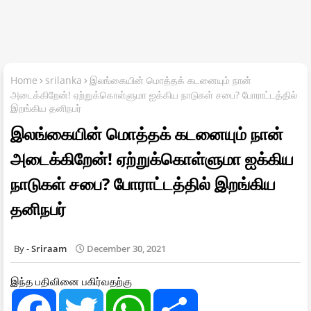
Home
srilanka
இலங்கையின் மொத்தக் கடனையும் நான்
அடைக்கிறேன்! ஏற்றுக்கொள்ளுமா ஐக்கிய நாடுகள் சபை? போராட்டத்தில்
இறங்கிய தனிநபர்
இலங்கையின் மொத்தக் கடனையும் நான்
அடைக்கிறேன்! ஏற்றுக்கொள்ளுமா ஐக்கிய
நாடுகள் சபை? போராட்டத்தில் இறங்கிய
தனிநபர்
Sriraam
December 30, 2021
இந்த பதிவினை பகிர்வதற்கு
F
T
W
S
a
w
h
h