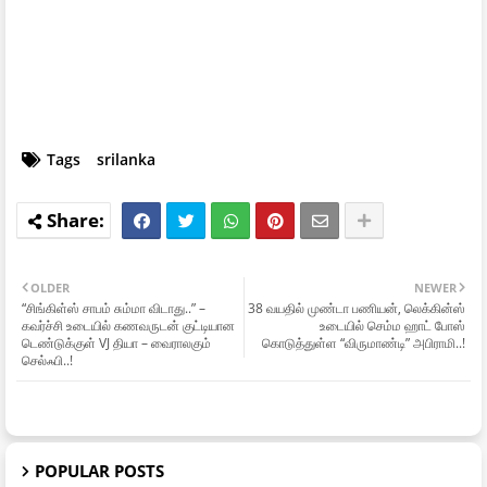
Tags
srilanka
OLDER
NEWER
“சிங்கிள்ஸ் சாபம் சும்மா விடாது..” –
38 வயதில் முண்டா பணியன், லெக்கின்ஸ்
கவர்ச்சி உடையில் கணவருடன் குட்டியான
உடையில் செம்ம ஹாட் போஸ்
டெண்டுக்குள் VJ தியா – வைராலகும்
கொடுத்துள்ள “விருமாண்டி” அபிராமி..!
செல்ஃபி..!
POPULAR POSTS