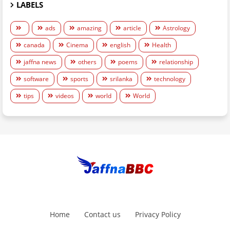
LABELS
ads
amazing
article
Astrology
canada
Cinema
english
Health
jaffna news
others
poems
relationship
software
sports
srilanka
technology
tips
videos
world
World
Home
Contact us
Privacy Policy