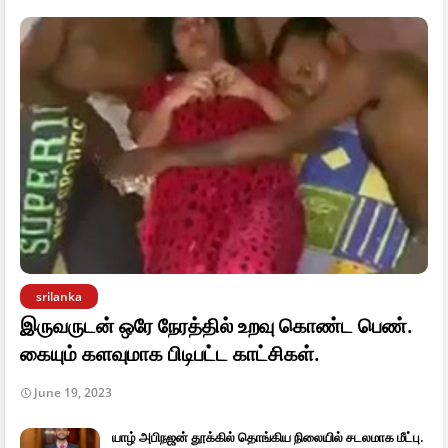
srilanka
இருவருடன் ஒரே நேரத்தில் உறவு கொண்ட பெண்.
கையும் களவுமாக பிடிபட்ட காட்சிகள்.
June 19, 2023
யாழ் அபிநஜன் தூக்கில் தொங்கிய நிலையில் சடலமாக மீட்பு.