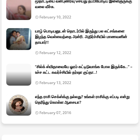
மூதாட்டியை வன்புணர்வு செய்து தப்பியோடிய இளைஞருக்கு
வலை வீச்சு.
February 10, 2022
யாழ் பொடியனுடன் தொடர்பில் இருந்து பல லட்சங்களை
இழந்த வெள்ளவத்தை அன்ரி. அதிர்ச்சியில் மாணவனின்
தாயார்!!
February 12, 2022
“சில்க் ஸ்மிதாவையே ஓரம் கட்டிடுவாங்க போல இருக்கே..” –
உச்ச கட்ட கவர்ச்சியில் தர்ஷா குப்தா..!
February 13, 2022
எந்த ராசி செக்ஸ்க்கு நல்லது? உங்கள் ராசிக்கு எப்படி என்று
தெரிந்து கொள்ள ஆசையா?
February 07, 2016