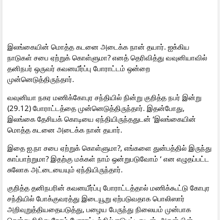
இலங்கையின் மொத்த கடனை அடைக்க நான் தயார். ஐக்கிய
நாடுகள் சபை ஏற்றுக் கொள்ளுமா? எனத் தெரிவித்து வவுனியாவில்
தனிநபர் ஒருவர் கவனயீர்ப்பு போராட்டம் ஒன்றை
முன்னெடுத்திருந்தார்.
வவுனியா நகர மணிக்கோபுர சந்தியில் நின்று குறித்த நபர் இன்று
(29.12) போராட்டத்தை முன்னெடுத்திருந்தார். இதன்போது,
இலங்கை தேசியக் கொடியை ஏந்தியிருந்ததுடன் ‘இலங்கையின்
மொத்த கடனை அடைக்க நான் தயார்.
இதை ஐ.நா சபை ஏற்றுக் கொள்ளுமா?, எங்களை துன்பத்தில் இருந்து
காப்பாற்றுமா? இதற்கு மக்கள் நாம் ஒன்றுபடுவோம் ‘ என எழுதப்பட்ட
சுலோக அட்டையையும் ஏந்தியிருந்தார்.
குறித்த தனிநபரின் கவனயீர்ப்பு போராட்டத்தால் மணிக்கூட்டு கோபுர
சந்தியில் போக்குவரத்து இடையூறு ஏற்படுவதாக பொலிஸார்
அறிவுறுத்தியதையடுத்து, பழைய பேருந்து நிலையம் முன்பாக
சென்று சிறிது நேரம் போராட்டத்தில் ஈடுபட்டதுடன், அதன் பின்