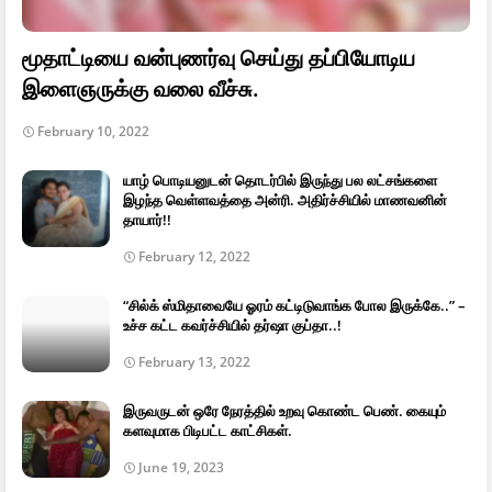
மூதாட்டியை வன்புணர்வு செய்து தப்பியோடிய
இளைஞருக்கு வலை வீச்சு.
February 10, 2022
யாழ் பொடியனுடன் தொடர்பில் இருந்து பல லட்சங்களை
இழந்த வெள்ளவத்தை அன்ரி. அதிர்ச்சியில் மாணவனின்
தாயார்!!
February 12, 2022
“சில்க் ஸ்மிதாவையே ஓரம் கட்டிடுவாங்க போல இருக்கே..” –
உச்ச கட்ட கவர்ச்சியில் தர்ஷா குப்தா..!
February 13, 2022
இருவருடன் ஒரே நேரத்தில் உறவு கொண்ட பெண். கையும்
களவுமாக பிடிபட்ட காட்சிகள்.
June 19, 2023