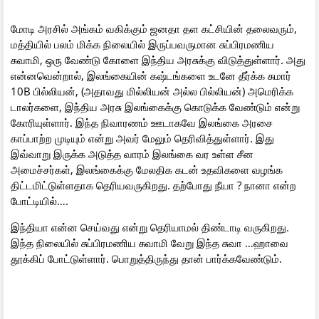
மோடி அரசில் அங்கம் வகிக்கும் ஜனதா தள கட்சியின் தலைவரும்,
மத்தியில் பலம் மிக்க நிலையில் இருப்பவருமான சுப்பிரமணிய
சுவாமி, ஒரு வேண்டு கோளை இந்திய அரசுக்கு விடுத்துள்ளார். அது
என்னவென்றால், இலங்கையின் கஷ்டங்களை உடனே தீர்க்க சுமார்
10B பில்லியன், (அதாவது மில்லியன் அல்ல பில்லியன்) அமெரிக்க
டாலர்களை, இந்திய அரசு இலங்கைக்கு கொடுக்க வேண்டும் என்று
கோரியுள்ளார். இந்த நிவாரணம் ஊடாகவே இலங்கை அரசை
காப்பாற்ற முடியும் என்று அவர் மேலும் தெரிவித்துள்ளார். இது
இவ்வாறு இருக்க அடுத்த வாரம் இலங்கை வர உள்ள சீன
அமைச்சர்கள், இலங்கைக்கு மேலதிக கடன் உதவிகளை வழங்க
திட்டமிட்டுள்ளதாக தெரியவருகிறது. தற்போது நீயா ? நானா என்ற
போட்டியில்….
இந்தியா என்ன செய்வது என்று தெரியாமல் திண்டாடி வருகிறது.
இந்த நிலையில் சுப்பிரமணிய சுவாமி வேறு இந்த சுவா …ஹாவை
தூக்கிப் போட்டுள்ளார். பொறுத்திருந்து தான் பார்க்கவேண்டும்.