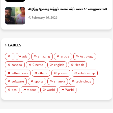
கிழிந்த ஆ-உறை சித்தப்பாவால் கர்ப்பமான 16 வயது மாணவி.
February 16, 2026
LABELS
ads
amazing
article
Astrology
canada
Cinema
english
Health
jaffna news
others
poems
relationship
software
sports
srilanka
technology
tips
videos
world
World