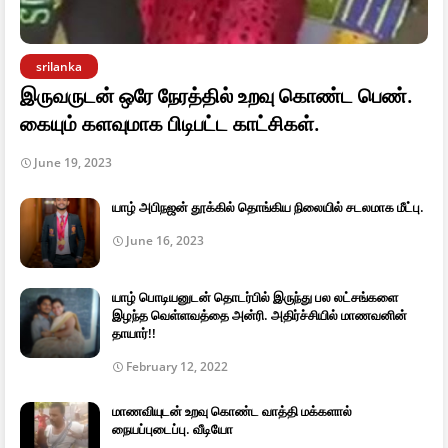
srilanka
இருவருடன் ஒரே நேரத்தில் உறவு கொண்ட பெண்.
கையும் களவுமாக பிடிபட்ட காட்சிகள்.
June 19, 2023
யாழ் அபிநஜன் தூக்கில் தொங்கிய நிலையில் சடலமாக மீட்பு.
June 16, 2023
யாழ் பொடியனுடன் தொடர்பில் இருந்து பல லட்சங்களை
இழந்த வெள்ளவத்தை அன்ரி. அதிர்ச்சியில் மாணவனின்
தாயார்!!
February 12, 2022
மாணவியுடன் உறவு கொண்ட வாத்தி மக்களால்
நையப்புடைப்பு. வீடியோ