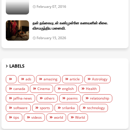
February 07, 2016
தன் தங்கையுடன் கண்முன்னே கணவனின் லீலை.
விசமருந்திய மனைவி.
February 15, 2026
LABELS
ads
amazing
article
Astrology
canada
Cinema
english
Health
jaffna news
others
poems
relationship
software
sports
srilanka
technology
tips
videos
world
World