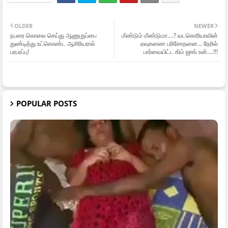
OLDER
NEWER
நபரை கொலை செய்து ஆணுறுப்பை
மீண்டும் மீண்டுமா….? வடகொரியாவின்
துண்டித்து உட்கொண்ட ஆசிரியரால்
ஏவுகணை பரிசோதனை… நேரில்
பரபரப்பு!
பார்வையிட்ட கிம் ஜாங் உன்….!!!
POPULAR POSTS