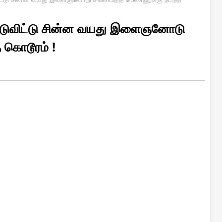
்டுவிட்டு சின்ன வயது இளைஞனோடு
 கொடூரம் !