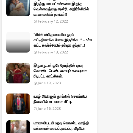
இருந்து பல லட்சங்களை இழந்த
வெள்ளவத்தை அன்ரி. அதிர்ச்சியில்
மாணவனின் தாயார்!!
February 12, 2022
“சில்க் ஸ்மிதாவையே ஓரம்
கட்டிடுவாங்க போல இருக்கே..” – உச்ச
கட்ட கவர்ச்சியில் தர்ஷா குப்தா..!
February 13, 2022
இருவருடன் ஒரே நேரத்தில் உறவு
கொண்ட பெண். கையும் களவுமாக
பிடிபட்ட காட்சிகள்.
June 19, 2023
யாழ் அபிநஜன் தூக்கில் தொங்கிய
நிலையில் சடலமாக மீட்பு.
June 16, 2023
மாணவியுடன் உறவு கொண்ட வாத்தி
மக்களால் நையப்புடைப்பு. வீடியோ