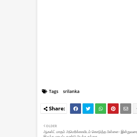
Tags
srilanka
OLDER
ஆகஸ்ட் மாதம் அமெரிக்காவிடம் கொடுத்த பிள்ளை- இன்றுவரை 
இருந்த மாயம்- கண்டு பிடித்த தந்தை…