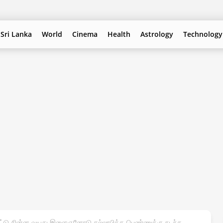
Sri Lanka
World
Cinema
Health
Astrology
Technology
ிட்டு சின்ன வயது இளைஞனோடு சல்லாபித்த பெண்ணுக்கு நடந்த