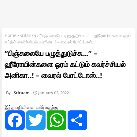
Home
srilanka
“பிஞ்சுலையே பழுத்துடுச்சு…” – ஹீரோயின்களை ஓரம்
கட்டும் கவர்ச்சியல் அனிகா..! – வைரல் போட்டோஸ்..!
“பிஞ்சுலையே பழுத்துடுச்சு…” –
ஹீரோயின்களை ஓரம் கட்டும் கவர்ச்சியல்
அனிகா..! – வைரல் போட்டோஸ்..!
Sriraam
January 03, 2022
இந்த பதிவினை பகிர்வதற்கு
F
T
W
S
a
w
h
h
c
i
a
a
e
t
t
r
b
t
s
e