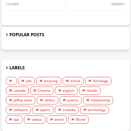
OLDER
NEWER
POPULAR POSTS
LABELS
ads
amazing
article
Astrology
canada
Cinema
english
Health
jaffna news
others
poems
relationship
software
sports
srilanka
technology
tips
videos
world
World