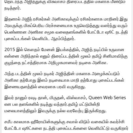
தொடர்ந்த அஜித்துக்கு விசுவாசம் திரைப்படத்தில் மகளாக மீண்டும்
நடித்தார்.
இதனால் அஜீத் ரசிகர்கள் அனிகாவுக்கும் ரசிகர்களாக மாறினர்.இது
அவருக்கு மிகப்பெரிய பிரச்சனையாக உருவெடுத்தது வளர்ந்து வரும்
பெண்ணான அணிகா சமூக வலைதளங்களில் போட்டோ ஷூட் நடத்தி
புகைப்படங்கள் வெளியிட ஆரம்பித்தார்.
2015 இல் கௌதம் மேனன் இயக்கத்தில், அஜித் நடிப்பில் உருவான
என்னை அறிந்தால் எனும் திரைப்படத்தின் மூலம் தமிழ் சினிமாவிற்கு
குழந்தை நட்சத்திரமாக அறிமுகமானவர் நடிகை அனிகா.
அந்த படத்தின் மூலம் நடிகர் அஜித்தின் மகளாக அழைக்கப்படும்
அனிகா தற்போது இளம் நடிகையாக மாறி தற்போது புகைப்படங்கள்
இணையதளத்தில் வைரலாக பரவி வருகிறது.
இவர் நானும் ரவுடி தான், மிருதன், விஸ்வாசம், Queen Web Series
என பல தளங்களில் நடித்து வந்தார்.தமிழ் மட்டுமின்றி
மலையாளத்திலும் இவருக்கு நல்ல வரவேற்பு இருக்கிறது.
சமீப காலமாக ஹீரோயின்களுக்கு சவால் விடும் வகையில் கவர்ச்சி
போட்டோ ஷூட்களை நடத்தி புகைப்படங்களை வெளியிட்டு வருகிறார்