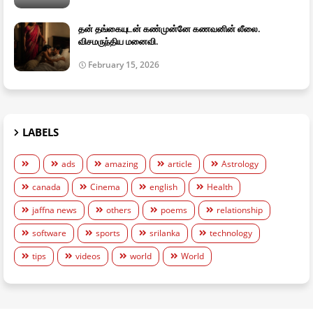
தன் தங்கையுடன் கண்முன்னே கணவனின் லீலை.
விசமருந்திய மனைவி.
February 15, 2026
LABELS
ads
amazing
article
Astrology
canada
Cinema
english
Health
jaffna news
others
poems
relationship
software
sports
srilanka
technology
tips
videos
world
World