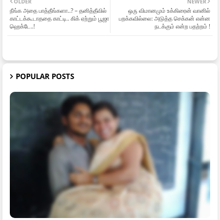
OLDER
NEWER
நீங்க அதை பாத்தீங்களா..? – தனித்தீவில்
ஒரு விமானமும் உக்கிரைன் வானில்
காட்டக்கூடாததை காட்டி.. கிக் ஏற்றும் பூஜா
பறக்கவில்லை: அடுத்த செக்கன் என்ன
ஹெக்டே..!
நடக்கும் என்ற பதற்றம் !
POPULAR POSTS