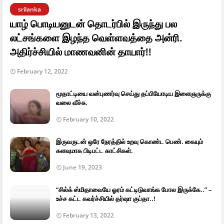
srilanka
யாழ் பொடியனுடன் தொடர்பில் இருந்து பல
லட்சங்களை இழந்த வெள்ளவத்தை அன்ரி.
அதிர்ச்சியில் மாணவனின் தாயார்!!
February 12, 2022
மூதாட்டியை வன்புணர்வு செய்து தப்பியோடிய இளைஞருக்கு
வலை வீச்சு.
February 10, 2022
இருவருடன் ஒரே நேரத்தில் உறவு கொண்ட பெண். கையும்
களவுமாக பிடிபட்ட காட்சிகள்.
June 19, 2023
“சில்க் ஸ்மிதாவையே ஓரம் கட்டிடுவாங்க போல இருக்கே..” –
உச்ச கட்ட கவர்ச்சியில் தர்ஷா குப்தா..!
February 13, 2022