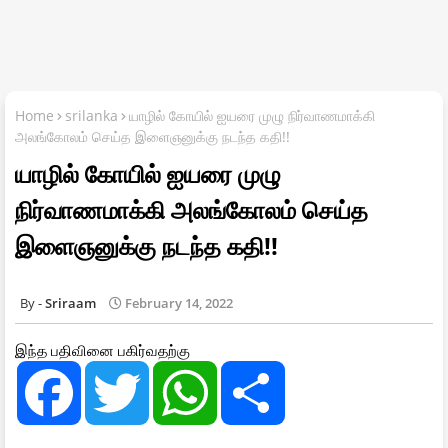
Home
srilanka
யாழில் கோயில் ஐயரை முழு நிர்வாணமாக்கி
அலங்கோலம் செய்த இளைஞனுக்கு நடந்த கதி!!
யாழில் கோயில் ஐயரை முழு
நிர்வாணமாக்கி அலங்கோலம் செய்த
இளைஞனுக்கு நடந்த கதி!!
Sriraam
February 14, 2022
இந்த பதிவினை பகிர்வதற்கு
F
T
W
S
a
w
h
h
c
i
a
a
e
t
t
r
b
t
s
e