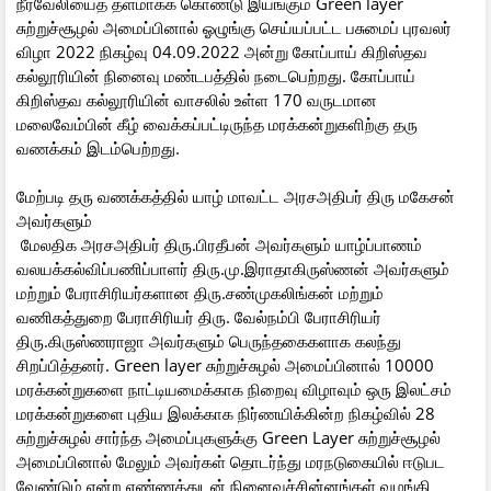
நீர்வேலியைத் தளமாகக் கொண்டு இயங்கும் Green layer
சுற்றுச்சூழல் அமைப்பினால் ஓழுங்கு செய்யப்பட்ட பசுமைப் புரவலர்
விழா 2022 நிகழ்வு 04.09.2022 அன்று கோப்பாய் கிறிஸ்தவ
கல்லூரியின் நினைவு மண்டபத்தில் நடைபெற்றது. கோப்பாய்
கிறிஸ்தவ கல்லூரியின் வாசலில் உள்ள 170 வருடமான
மலைவேம்பின் கீழ் வைக்கப்பட்டிருந்த மரக்கன்றுகளிற்கு தரு
வணக்கம் இடம்பெற்றது.
மேற்படி தரு வணக்கத்தில் யாழ் மாவட்ட அரசஅதிபர் திரு மகேசன்
அவர்களும்
மேலதிக அரசஅதிபர் திரு.பிரதீபன் அவர்களும் யாழ்ப்பாணம்
வலயக்கல்விப்பணிப்பாளர் திரு.மு.இராதாகிருஸ்ணன் அவர்களும்
மற்றும் பேராசிரியர்களான திரு.சண்முகலிங்கன் மற்றும்
வணிகத்துறை பேராசிரியர் திரு. வேல்நம்பி பேராசிரியர்
திரு.கிருஸ்ணராஜா அவர்களும் பெருந்தகைகளாக கலந்து
சிறப்பித்தனர். Green layer சுற்றுச்சுழல் அமைப்பினால் 10000
மரக்கன்றுகளை நாட்டியமைக்காக நிறைவு விழாவும் ஒரு இலட்சம்
மரக்கன்றுகளை புதிய இலக்காக நிர்ணயிக்கின்ற நிகழ்வில் 28
சுற்றுச்சுழல் சார்ந்த அமைப்புகளுக்கு Green Layer சுற்றுச்சூழல்
அமைப்பினால் மேலும் அவர்கள் தொடர்ந்து மரநடுகையில் ஈடுபட
வேண்டும் என்ற எண்ணத்துடன் நினைவுச்சின்னங்கள் வழங்கி