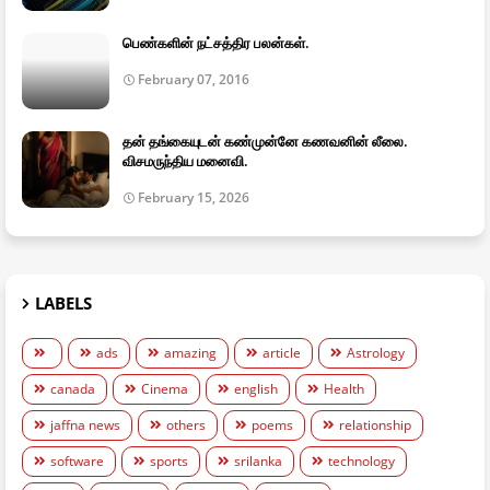
பெண்களின் நட்சத்திர பலன்கள்.
February 07, 2016
தன் தங்கையுடன் கண்முன்னே கணவனின் லீலை.
விசமருந்திய மனைவி.
February 15, 2026
LABELS
ads
amazing
article
Astrology
canada
Cinema
english
Health
jaffna news
others
poems
relationship
software
sports
srilanka
technology