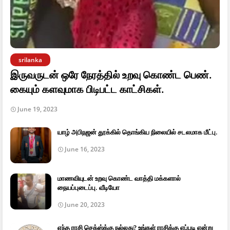
srilanka
இருவருடன் ஒரே நேரத்தில் உறவு கொண்ட பெண்.
கையும் களவுமாக பிடிபட்ட காட்சிகள்.
June 19, 2023
யாழ் அபிநஜன் தூக்கில் தொங்கிய நிலையில் சடலமாக மீட்பு.
June 16, 2023
மாணவியுடன் உறவு கொண்ட வாத்தி மக்களால்
நையப்புடைப்பு. வீடியோ
June 20, 2023
எந்த ராசி செக்ஸ்க்கு நல்லது? உங்கள் ராசிக்கு எப்படி என்று