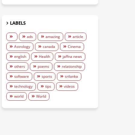
LABELS
ads
amazing
article
Astrology
canada
Cinema
english
Health
jaffna news
others
poems
relationship
software
sports
srilanka
technology
tips
videos
world
World