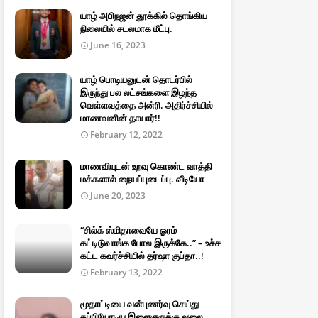
யாழ் அபிநஜன் தூக்கில் தொங்கிய
நிலையில் சடலமாக மீட்பு.
June 16, 2023
யாழ் பொடியனுடன் தொடர்பில்
இருந்து பல லட்சங்களை இழந்த
வெள்ளவத்தை அன்ரி. அதிர்ச்சியில்
மாணவனின் தாயார்!!
February 12, 2022
மாணவியுடன் உறவு கொண்ட வாத்தி
மக்களால் நையப்புடைப்பு. வீடியோ
June 20, 2023
“சில்க் ஸ்மிதாவையே ஓரம்
கட்டிடுவாங்க போல இருக்கே..” – உச்ச
கட்ட கவர்ச்சியில் தர்ஷா குப்தா..!
February 13, 2022
மூதாட்டியை வன்புணர்வு செய்து
தப்பியோடிய இளைஞருக்கு வலை