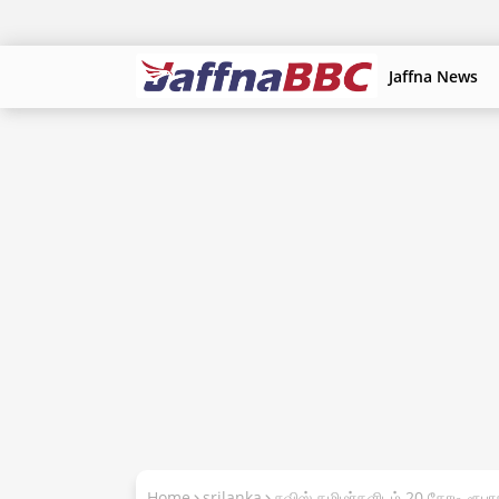
Jaffna News
Home
srilanka
சுவிஸ் தமிழர்களிடம் 20 கோடி ரூபாக