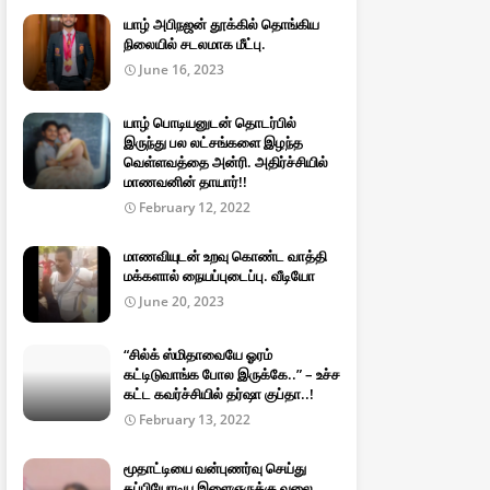
யாழ் அபிநஜன் தூக்கில் தொங்கிய
நிலையில் சடலமாக மீட்பு.
June 16, 2023
யாழ் பொடியனுடன் தொடர்பில்
இருந்து பல லட்சங்களை இழந்த
வெள்ளவத்தை அன்ரி. அதிர்ச்சியில்
மாணவனின் தாயார்!!
February 12, 2022
மாணவியுடன் உறவு கொண்ட வாத்தி
மக்களால் நையப்புடைப்பு. வீடியோ
June 20, 2023
“சில்க் ஸ்மிதாவையே ஓரம்
கட்டிடுவாங்க போல இருக்கே..” – உச்ச
கட்ட கவர்ச்சியில் தர்ஷா குப்தா..!
February 13, 2022
மூதாட்டியை வன்புணர்வு செய்து
தப்பியோடிய இளைஞருக்கு வலை