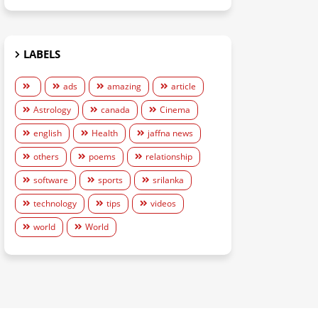
LABELS
ads
amazing
article
Astrology
canada
Cinema
english
Health
jaffna news
others
poems
relationship
software
sports
srilanka
technology
tips
videos
world
World