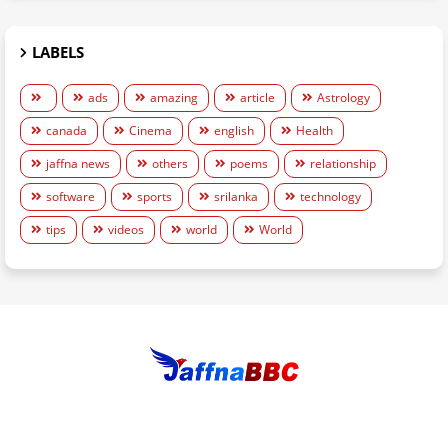
LABELS
ads
amazing
article
Astrology
canada
Cinema
english
Health
jaffna news
others
poems
relationship
software
sports
srilanka
technology
tips
videos
world
World