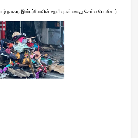
வாழ் நபரை, இன்டர்போலின் உதவியுடன் கைது செய்ய பொலிசார்