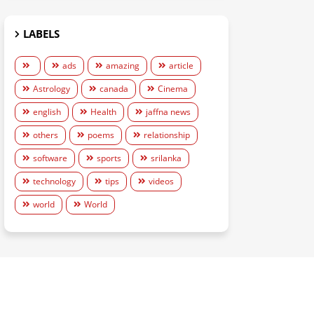
LABELS
ads
amazing
article
Astrology
canada
Cinema
english
Health
jaffna news
others
poems
relationship
software
sports
srilanka
technology
tips
videos
world
World