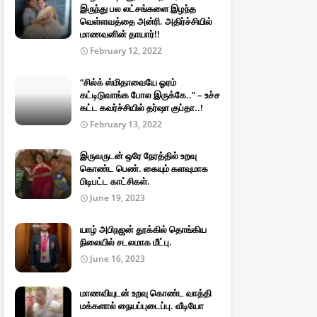
இருந்து பல லட்சங்களை இழந்த
வெள்ளவத்தை அன்ரி. அதிர்ச்சியில்
மாணவனின் தாயார்!!
February 12, 2022
“சில்க் ஸ்மிதாவையே ஓரம்
கட்டிடுவாங்க போல இருக்கே..” – உச்ச
கட்ட கவர்ச்சியில் தர்ஷா குப்தா..!
February 13, 2022
இருவருடன் ஒரே நேரத்தில் உறவு
கொண்ட பெண். கையும் களவுமாக
பிடிபட்ட காட்சிகள்.
June 19, 2023
யாழ் அபிநஜன் தூக்கில் தொங்கிய
நிலையில் சடலமாக மீட்பு.
June 16, 2023
மாணவியுடன் உறவு கொண்ட வாத்தி
மக்களால் நையப்புடைப்பு. வீடியோ