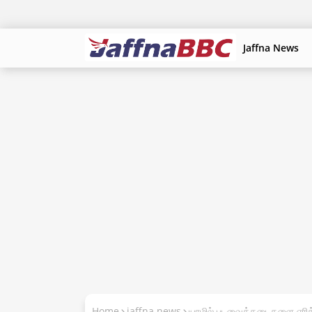
Jaffna News
Home
jaffna news
யாழில் புடவைக்கடைகளை எரித