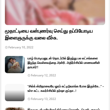
மூதாட்டியை வன்புணர்வு செய்து தப்பியோடிய
இளைஞருக்கு வலை வீச்சு.
February 10, 2022
யாழ் பொடியனுடன் தொடர்பில் இருந்து பல லட்சங்களை
இழந்த வெள்ளவத்தை அன்ரி. அதிர்ச்சியில் மாணவனின்
தாயார்!!
February 12, 2022
“சில்க் ஸ்மிதாவையே ஓரம் கட்டிடுவாங்க போல இருக்கே..” –
உச்ச கட்ட கவர்ச்சியில் தர்ஷா குப்தா..!
February 13, 2022
இருவருடன் ஒரே நேரத்தில் உறவு கொண்ட பெண். கையும்