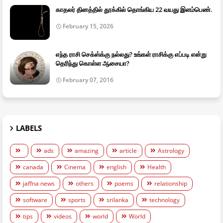
காதலர் தினத்தில் தூக்கில் தொங்கிய 22 வயது இளம்பெண்.
February 15, 2026
எந்த ராசி செக்ஸ்க்கு நல்லது? உங்கள் ராசிக்கு எப்படி என்று
தெரிந்து கொள்ள ஆசையா?
February 07, 2016
LABELS
ads
amazing
article
Astrology
canada
Cinema
english
Health
jaffna news
others
poems
relationship
software
sports
srilanka
technology
tips
videos
world
World