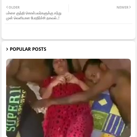
OLDER
NEWER
பச்சை குத்தி கொள்பவர்களுக்கு சற்று
முன் வெளியான பேரதிர்ச்சி தகவல்..!
POPULAR POSTS