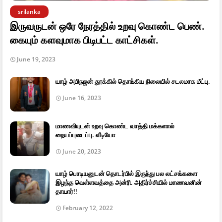
srilanka
இருவருடன் ஒரே நேரத்தில் உறவு கொண்ட பெண்.
கையும் களவுமாக பிடிபட்ட காட்சிகள்.
June 19, 2023
யாழ் அபிநஜன் தூக்கில் தொங்கிய நிலையில் சடலமாக மீட்பு.
June 16, 2023
மாணவியுடன் உறவு கொண்ட வாத்தி மக்களால்
நையப்புடைப்பு. வீடியோ
June 20, 2023
யாழ் பொடியனுடன் தொடர்பில் இருந்து பல லட்சங்களை
இழந்த வெள்ளவத்தை அன்ரி. அதிர்ச்சியில் மாணவனின்
தாயார்!!
February 12, 2022