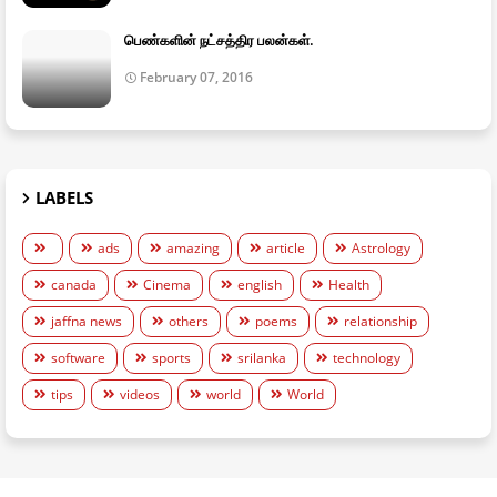
பெண்களின் நட்சத்திர பலன்கள்.
February 07, 2016
LABELS
ads
amazing
article
Astrology
canada
Cinema
english
Health
jaffna news
others
poems
relationship
software
sports
srilanka
technology
tips
videos
world
World