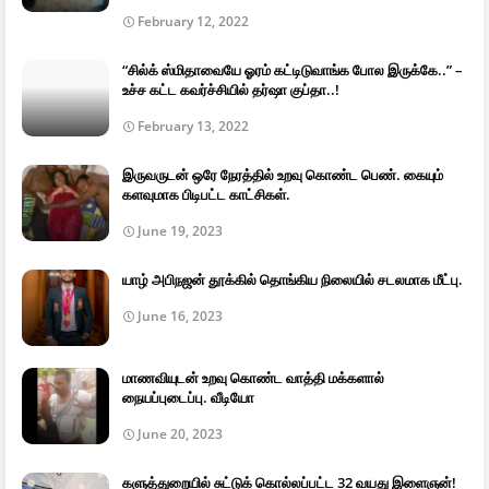
February 12, 2022
“சில்க் ஸ்மிதாவையே ஓரம் கட்டிடுவாங்க போல இருக்கே..” –
உச்ச கட்ட கவர்ச்சியில் தர்ஷா குப்தா..!
February 13, 2022
இருவருடன் ஒரே நேரத்தில் உறவு கொண்ட பெண். கையும்
களவுமாக பிடிபட்ட காட்சிகள்.
June 19, 2023
யாழ் அபிநஜன் தூக்கில் தொங்கிய நிலையில் சடலமாக மீட்பு.
June 16, 2023
மாணவியுடன் உறவு கொண்ட வாத்தி மக்களால்
நையப்புடைப்பு. வீடியோ
June 20, 2023
களுத்துறையில் சுட்டுக் கொல்லப்பட்ட 32 வயது இளைஞன்!