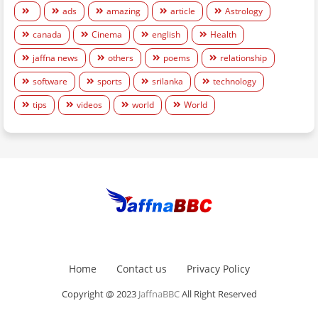
ads
amazing
article
Astrology
canada
Cinema
english
Health
jaffna news
others
poems
relationship
software
sports
srilanka
technology
tips
videos
world
World
Home
Contact us
Privacy Policy
Copyright @ 2023
JaffnaBBC
All Right Reserved