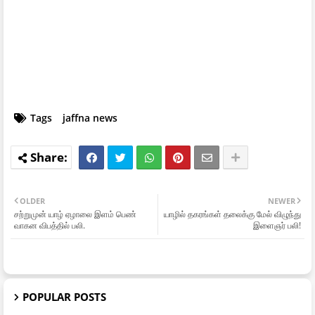
Tags
jaffna news
OLDER
NEWER
சற்றுமுன் யாழ் ஏழாலை இளம் பெண்
யாழில் தகரங்கள் தலைக்கு மேல் விழுந்து
வாகன விபத்தில் பலி.
இளைஞர் பலி!
POPULAR POSTS