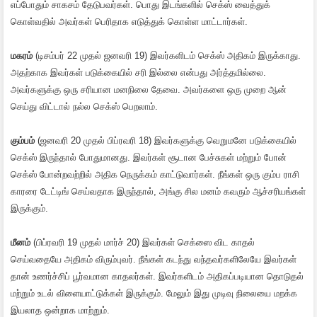
எப்போதும் சாகசம் தேடுபவர்கள். பொது இடங்களில் செக்ஸ் வைத்துக்
கொள்வதில் அவர்கள் பெரிதாக எடுத்துக் கொள்ள மாட்டார்கள்.
மகரம்
(டிசம்பர் 22 முதல் ஜனவரி 19) இவர்களிடம் செக்ஸ் அதிகம் இருக்காது.
அதற்காக இவர்கள் படுக்கையில் சரி இல்லை என்பது அர்த்தமில்லை.
அவர்களுக்கு ஒரு சரியான மனநிலை தேவை. அவர்களை ஒரு முறை ஆன்
செய்து விட்டால் நல்ல செக்ஸ் பெறலாம்.
கும்பம்
(ஜனவரி 20 முதல் பிப்ரவரி 18) இவர்களுக்கு வெறுமனே படுக்கையில்
செக்ஸ் இருந்தால் போதுமானது. இவர்கள் சூடான பேச்சுகள் மற்றும் போன்
செக்ஸ் போன்றவற்றில் அதிக நெருக்கம் காட்டுவார்கள். நீங்கள் ஒரு கும்ப ராசி
காரரை டேட்டிங் செய்வதாக இருந்தால், அங்கு சில மனம் கவரும் ஆச்சரியங்கள்
இருக்கும்.
மீனம்
(பிப்ரவரி 19 முதல் மார்ச் 20) இவர்கள் செக்ஸை விட காதல்
செய்வதையே அதிகம் விரும்புவர். நீங்கள் கடந்து வந்தவர்களிலேயே இவர்கள்
தான் உணர்ச்சிப் பூர்வமான காதலர்கள். இவர்களிடம் அதிகப்படியான தொடுதல்
மற்றும் உடல் விளையாட்டுக்கள் இருக்கும். மேலும் இது முடிவு நிலையை மறக்க
இயலாத ஒன்றாக மாற்றும்.