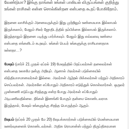
வேண்டுமா? இங்கு நாங்கள் உங்கள் பாலியல் விருப்பங்கள் குறித்து
உங்கள் ராசிகள் என்ன சொல்கின்றன என்பதை கூறப் போகிறோம்.
இதனை வாசிக்கும் அனைவருக்கும் இது முற்றிலும் உண்மையாக இல்லாமல்
இருக்கலாம், மேலும் சிலர் ஜோதிடத்தில் நம்பிக்கை இல்லாமல் இருக்கலாம்.
இருந்தாலும் இதனை படித்து பார்க்கவும். மேலும் இது எவ்வளவு உண்மை
என்பதை எங்களிடம் கூறவும். உங்கள் பெயர் உங்களுக்கு ராசியானதாக
உள்ளதா...?
மேஷம்
(மார்ச் 21 முதல் ஏப்ரல் 19) மேஷத்தில் பிறப்பவர்கள் தலைவர்கள்
என்பதை உலகமே நன்கு அறியும். ஆனால் அவர்கள் படுக்கையில்
வித்தியாசமானவர்கள் இல்லை. அவர்கள் ஆற்றல் மிக்கவர்கள் மற்றும் அதிகாரம்
செய்பவர்கள். அவர்களே எப்போதும் அதிகாரம் எடுத்துக் கொள்வார்கள். ஒருவர்
முன்னணி எடுப்பது சிறந்தது என்ற போது அவர்கள் எப்போதும்
அடிபணிவதில்லை. நீங்கள் இணங்கி போகும் தன்மை கொண்டவராக
இருந்தால், மேஷம் உங்களுக்கு சிறந்த பொருத்தம் ஆகும்.
ரிஷபம்
(ஏப்ரல் 20 முதல் மே 20) ரிஷபக்காரர்கள் படுக்கையில் மென்மையான
உணர்வுகளைக் கொண்டவர்கள். அதிக ரொமான்ஸ் மற்றும் திருப்திகரமான