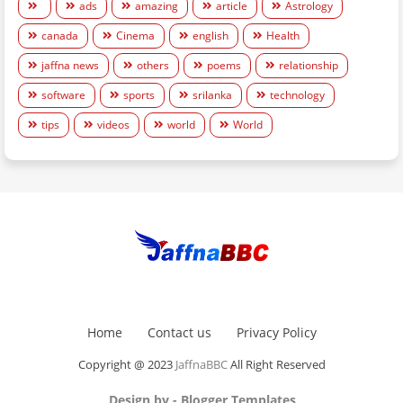
ads
amazing
article
Astrology
canada
Cinema
english
Health
jaffna news
others
poems
relationship
software
sports
srilanka
technology
tips
videos
world
World
Home
Contact us
Privacy Policy
Copyright @ 2023
JaffnaBBC
All Right Reserved
Design by -
Blogger Templates