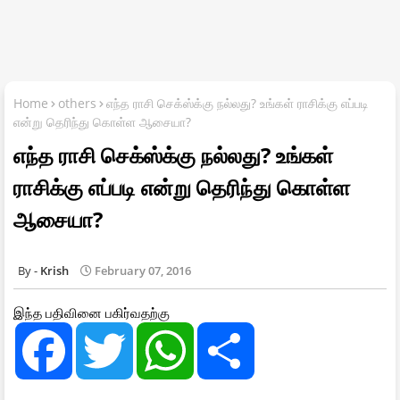
Home
others
எந்த ராசி செக்ஸ்க்கு நல்லது? உங்கள் ராசிக்கு எப்படி
என்று தெரிந்து கொள்ள ஆசையா?
எந்த ராசி செக்ஸ்க்கு நல்லது? உங்கள்
ராசிக்கு எப்படி என்று தெரிந்து கொள்ள
ஆசையா?
Krish
February 07, 2016
இந்த பதிவினை பகிர்வதற்கு
F
T
W
S
a
w
h
h
c
i
a
a
e
t
t
r
b
t
s
e