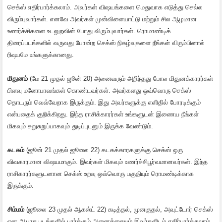
செக்ஸ் எதிர்பார்க்கலாம். அவர்கள் விஷயங்களை மெதுவாக எடுத்து செல்ல
விரும்புவார்கள். எனவே அவர்கள் முன்விளையாட்டு மற்றும் சில ஆழமான
உணர்ச்சிகளை உடலுறவின் போது விரும்புவார்கள். ரொமாண்டிக்
திரைப்படங்களில் வருவது போன்ற செக்ஸ் நிகழ்வுகளை நீங்கள் விரும்பினால்
ரிஷபமே உங்களுக்கானது.
மிதுனம்
(மே 21 முதல் ஜூன் 20) அனைவரும் அறிந்தது போல மிதுனக்காரர்கள்
பிளவு மனோபாவங்கள் கொண்டவர்கள். அவர்களது ஒவ்வொரு செக்ஸ்
தொடரும் வெவ்வேறாக இருக்கும். இது அவர்களுக்கு எளிதில் போரடிக்கும்
என்பதைக் குறிக்கிறது. இந்த ராசிக்காரர்கள் உங்களுடன் இணைய நீங்கள்
மிகவும் சுறுசுறுப்பாகவும் துடிப்புடனும் இருக்க வேண்டும்.
கடகம்
(ஜூன் 21 முதல் ஜூலை 22) கடகக்காரகளுக்கு செக்ஸ் ஒரு
விவகாரமான விஷயமாகும். இவர்கள் மிகவும் உணர்ச்சிபூர்வமானவர்கள். இந்த
ராசிகாரர்களுடனான செக்ஸ் உறவு ஒவ்வொரு பகுதியும் ரொமண்டிக்காக
இருக்கும்.
சிம்மம்
(ஜூலை 23 முதல் ஆகஸ்ட் 22) கடித்தல், முனகுதல், அவுட்டோர் செக்ஸ்
என ஆபாச படங்களில் பார்க்கும் அனைத்தையும் இவர்களிடம் எதிர்பார்க்கலாம்.