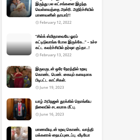
இருந்து பல லட்சங்களை இழந்த
வெள்ளவத்தை அன்ரி. அதிர்ச்சியில்
மாணவனின் தாயார்!!
February 12, 2022
“சில்க் ஸ்மிதாவையே ஓரம்
கட்டிடுவாங்க போல இருக்கே..” – உச்ச
கட்ட கவர்ச்சியில் தர்ஷா குப்தா..!
February 13, 2022
இருவருடன் ஒரே நேரத்தில் உறவு
கொண்ட பெண். கையும் களவுமாக
பிடிபட்ட காட்சிகள்.
June 19, 2023
யாழ் அபிநஜன் தூக்கில் தொங்கிய
நிலையில் சடலமாக மீட்பு.
June 16, 2023
மாணவியுடன் உறவு கொண்ட வாத்தி
மக்களால் நையப்புடைப்பு. வீடியோ