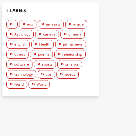
LABELS
ads
amazing
article
Astrology
canada
Cinema
english
Health
jaffna news
others
poems
relationship
software
sports
srilanka
technology
tips
videos
world
World