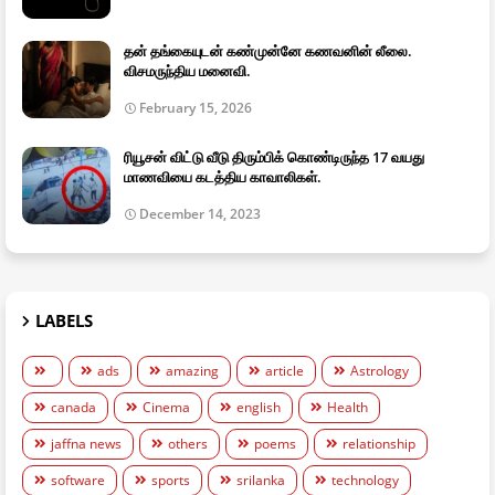
தன் தங்கையுடன் கண்முன்னே கணவனின் லீலை.
விசமருந்திய மனைவி.
February 15, 2026
ரியூசன் விட்டு வீடு திரும்பிக் கொண்டிருந்த 17 வயது
மாணவியை கடத்திய காவாலிகள்.
December 14, 2023
LABELS
ads
amazing
article
Astrology
canada
Cinema
english
Health
jaffna news
others
poems
relationship
software
sports
srilanka
technology