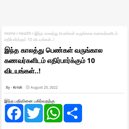
Home
Health
இந்த காலத்து பெண்கள் வருங்கால கணவர்களிடம்
எதிர்பார்க்கும் 10 விடயங்கள்..!
இந்த காலத்து பெண்கள் வருங்கால
கணவர்களிடம் எதிர்பார்க்கும் 10
விடயங்கள்..!
Krish
August 25, 2022
இந்த பதிவினை பகிர்வதற்கு
F
T
W
S
a
w
h
h
c
i
a
a
e
t
t
r
b
t
s
e