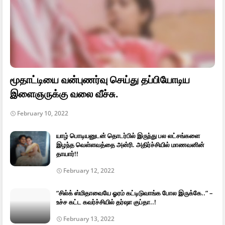
மூதாட்டியை வன்புணர்வு செய்து தப்பியோடிய
இளைஞருக்கு வலை வீச்சு.
February 10, 2022
யாழ் பொடியனுடன் தொடர்பில் இருந்து பல லட்சங்களை
இழந்த வெள்ளவத்தை அன்ரி. அதிர்ச்சியில் மாணவனின்
தாயார்!!
February 12, 2022
“சில்க் ஸ்மிதாவையே ஓரம் கட்டிடுவாங்க போல இருக்கே..” –
உச்ச கட்ட கவர்ச்சியில் தர்ஷா குப்தா..!
February 13, 2022