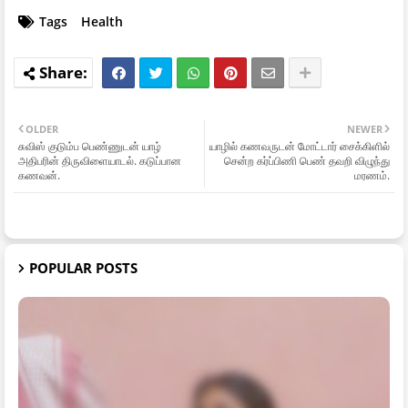
Tags
Health
OLDER
NEWER
சுவிஸ் குடும்ப பெண்ணுடன் யாழ்
யாழில் கணவருடன் மோட்டார் சைக்கிளில்
அதிபரின் திருவிளையாடல். கடுப்பான
சென்ற கர்ப்பிணி பெண் தவறி விழுந்து
கணவன்.
மரணம்.
POPULAR POSTS