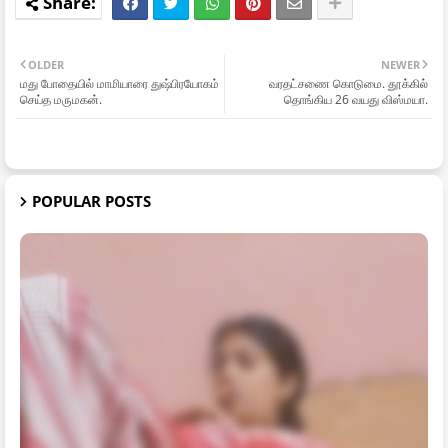
OLDER
NEWER
மது போதையில் மாமியாரை துஷ்பிரயோகம்
வரதட்சணை கொடுமை. தூக்கில்
செய்த மருமகன்.
தொங்கிய 26 வயது விஸ்மயா.
POPULAR POSTS