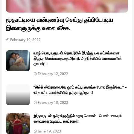
மூதாட்டியை வன்புணர்வு செய்து தப்பியோடிய
இளைஞருக்கு வலை வீச்சு.
February 10, 2022
யாழ் பொடியனுடன் தொடர்பில் இருந்து பல லட்சங்களை
இழந்த வெள்ளவத்தை அன்ரி. அதிர்ச்சியில் மாணவனின்
தாயார்!!
February 12, 2022
“சில்க் ஸ்மிதாவையே ஓரம் கட்டிடுவாங்க போல இருக்கே..” –
உச்ச கட்ட கவர்ச்சியில் தர்ஷா குப்தா..!
February 13, 2022
இருவருடன் ஒரே நேரத்தில் உறவு கொண்ட பெண். கையும்
களவுமாக பிடிபட்ட காட்சிகள்.
June 19, 2023