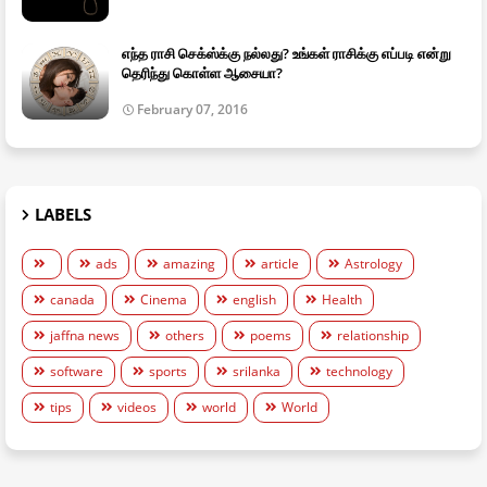
எந்த ராசி செக்ஸ்க்கு நல்லது? உங்கள் ராசிக்கு எப்படி என்று
தெரிந்து கொள்ள ஆசையா?
February 07, 2016
LABELS
ads
amazing
article
Astrology
canada
Cinema
english
Health
jaffna news
others
poems
relationship
software
sports
srilanka
technology
tips
videos
world
World