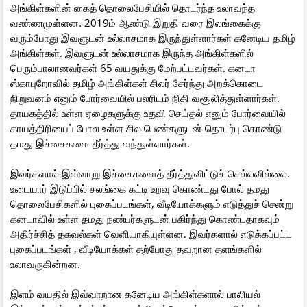
அங்கிள்களின் கைத் தொலைபேசியில் தொடர்ந்த உலாவந்த
வண்ணமுள்ளன. 2019ம் ஆண்டு இறுதி வரை இலங்கைக்கு
வரும்போது இவளுடன் உல்லாசமாக இருந்துள்ளார்கள் கனேடிய தமிழ்
அங்கிள்கள். இவளுடன் உல்லாசமாக இருந்த அங்கிள்களில்
பெரும்பாலானவர்கள் 65 வயதுக்கு மேற்பட்டவர்கள். கனடா
ஸ்காபுறோவில் தமிழ் அங்கிள்கள் சிலர் சேர்ந்து அறக்கொடை
நிறுவனம் எனும் போர்வையில் பலரிடம் நிதி வசூலித்துள்ளார்கள்.
தாயகத்தில் உள்ள ஏழைகளுக்கு உதவி செய்தல் எனும் போர்வையில்
காயத்திரியைப் போல உள்ள சில பெண்களுடன் தொடர்பு கொண்டு
தமது இச்சைகளை தீர்த்து வந்துள்ளார்கள்.
இவர்களால் இவ்வாறு இச்சைகளைத் தீர்த்துவிட்டுச் செல்லவில்லை.
உடையார் இடுப்பில் சலங்கை கட்டி உறவு கொண்டது போல் தமது
தொலைபேசிகளில் புகைப்படங்கள், வீடியோக்களும் எடுத்துச் சென்று
கனடாவில் உள்ள தமது நண்பர்களுடன் பகிர்ந்து கொண்டதாகவும்
அதிர்ச்சித் தகவல்கள் வெளியாகியுள்ளன. இவர்களால் எடுக்கப்பட்ட
புகைப்படங்கள் , வீடியோக்கள் தற்போது தவறான தளங்களில்
உலாவருகின்றன.
இளம் வயதில் இவ்வாறான கனேடிய அங்கிள்களால் பாலியல்