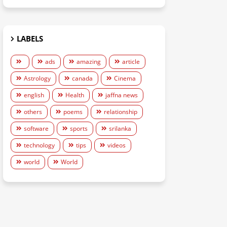
LABELS
ads
amazing
article
Astrology
canada
Cinema
english
Health
jaffna news
others
poems
relationship
software
sports
srilanka
technology
tips
videos
world
World