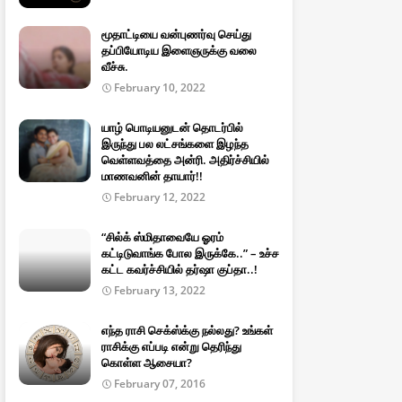
மூதாட்டியை வன்புணர்வு செய்து
தப்பியோடிய இளைஞருக்கு வலை
வீச்சு.
February 10, 2022
யாழ் பொடியனுடன் தொடர்பில்
இருந்து பல லட்சங்களை இழந்த
வெள்ளவத்தை அன்ரி. அதிர்ச்சியில்
மாணவனின் தாயார்!!
February 12, 2022
“சில்க் ஸ்மிதாவையே ஓரம்
கட்டிடுவாங்க போல இருக்கே..” – உச்ச
கட்ட கவர்ச்சியில் தர்ஷா குப்தா..!
February 13, 2022
எந்த ராசி செக்ஸ்க்கு நல்லது? உங்கள்
ராசிக்கு எப்படி என்று தெரிந்து
கொள்ள ஆசையா?
February 07, 2016