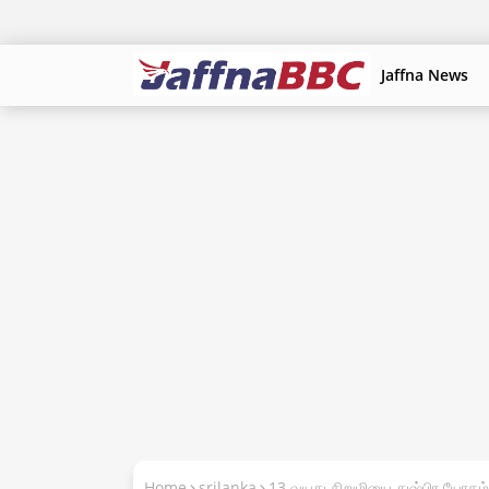
Jaffna News
Home
srilanka
13 வயது சிறுமியை துஷ்பிர யோகம்