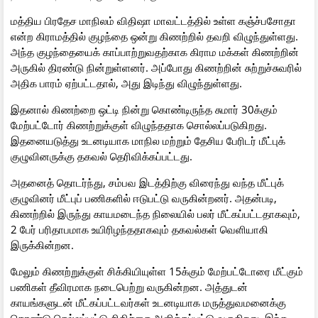
மத்திய பிரதேச மாநிலம் விதிஷா மாவட்டத்தில் உள்ள கஞ்ச்பசோதா
என்ற கிராமத்தில் குழந்தை ஒன்று கிணற்றில் தவறி விழுந்துள்ளது.
அந்த குழந்தையைக் காப்பாற்றுவதற்காக கிராம மக்கள் கிணற்றின்
அருகில் திரண்டு நின்றுள்ளனர். அப்போது கிணற்றின் சுற்றுச்சுவரில்
அதிக பாரம் ஏற்பட்டதால், அது இடிந்து விழுந்துள்ளது.
இதனால் கிணற்றை ஒட்டி நின்று கொண்டிருந்த சுமார் 30க்கும்
மேற்பட்டோர் கிணற்றுக்குள் விழுந்ததாக சொல்லப்படுகிறது.
இதனையடுத்து உடனடியாக மாநில மற்றும் தேசிய பேரிடர் மீட்புக்
குழுவினருக்கு தகவல் தெரிவிக்கப்பட்டது.
அதனைத் தொடர்ந்து, சம்பவ இடத்திற்கு விரைந்து வந்த மீட்புக்
குழுவினர் மீட்புப் பணிகளில் ஈடுபட்டு வருகின்றனர். அதன்படி,
கிணற்றில் இருந்து காயமடைந்த நிலையில் பலர் மீட்கப்பட்டதாகவும்,
2 பேர் பரிதாபமாக உயிரிழந்ததாகவும் தகவல்கள் வெளியாகி
இருக்கின்றன.
மேலும் கிணற்றுக்குள் சிக்கியியுள்ள 15க்கும் மேற்பட்டோரை மீட்கும்
பணிகள் தீவிரமாக நடைபெற்று வருகின்றன. அத்துடன்
காயங்களுடன் மீட்கப்பட்டவர்கள் உடனடியாக மருத்துவமனைக்கு
கொண்டு செல்லப்பட்டு சிகிச்சை அளிக்கப்பட்டு வருகிறது. இந்த