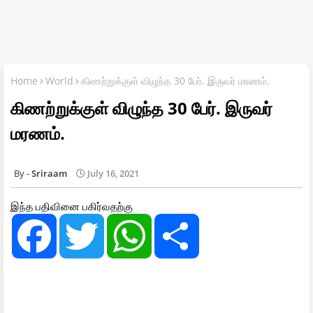
Home
World
கிணற்றுக்குள் விழுந்த 30 பேர். இருவர் மரணம்.
கிணற்றுக்குள் விழுந்த 30 பேர். இருவர்
மரணம்.
Sriraam
July 16, 2021
இந்த பதிவினை பகிர்வதற்கு
F
T
W
S
a
w
h
h
c
i
a
a
e
t
t
r
b
t
s
e
o
e
A
o
r
p
k
p