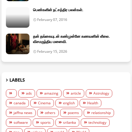
பெண்களின் நட்சத்திர பலன்கள்.
February 07, 2016
தன் தங்கையுடன் கண்முன்னே கணவனின் லீலை.
விசமருந்திய மனைவி.
February 15, 2026
LABELS
ads
amazing
article
Astrology
canada
Cinema
english
Health
jaffna news
others
poems
relationship
software
sports
srilanka
technology