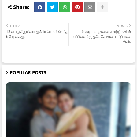
OLDER
NEWER
13 வயது சிறுமியை துஷ்பிர யோகம் செய்த
6 வருட காதலனை ஏமாற்றி சுவிஸ்
6 பேர் கைது.
மாப்பிளைக்கு ஓகே சொன்ன யாழ்ப்பாண
டீச்சர்.
POPULAR POSTS