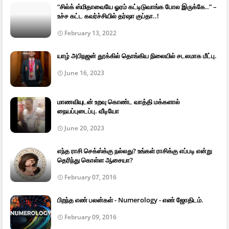
“சில்க் ஸ்மிதாவையே ஓரம் கட்டிடுவாங்க போல இருக்கே..” –
உச்ச கட்ட கவர்ச்சியில் தர்ஷா குப்தா..!
February 13, 2022
யாழ் அபிநஜன் தூக்கில் தொங்கிய நிலையில் சடலமாக மீட்பு.
June 16, 2023
மாணவியுடன் உறவு கொண்ட வாத்தி மக்களால்
நையப்புடைப்பு. வீடியோ
June 20, 2023
எந்த ராசி செக்ஸ்க்கு நல்லது? உங்கள் ராசிக்கு எப்படி என்று
தெரிந்து கொள்ள ஆசையா?
February 07, 2016
பிறந்த எண் பலன்கள் - Numerology - எண் ஜோதிடம்.
February 09, 2016