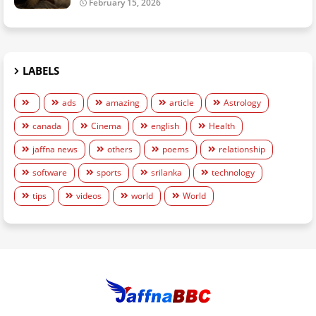
February 15, 2026
LABELS
ads
amazing
article
Astrology
canada
Cinema
english
Health
jaffna news
others
poems
relationship
software
sports
srilanka
technology
tips
videos
world
World