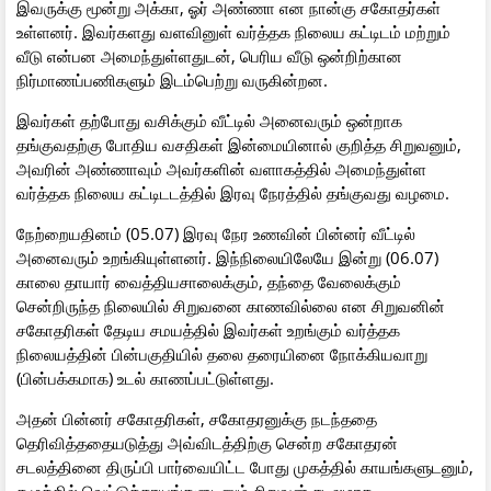
இவருக்கு மூன்று அக்கா, ஓர் அண்ணா என நான்கு சகோதர்கள்
உள்ளனர். இவர்களது வளவினுள் வர்த்தக நிலைய கட்டிடம் மற்றும்
வீடு என்பன அமைந்துள்ளதுடன், பெரிய வீடு ஒன்றிற்கான
நிர்மாணப்பணிகளும் இடம்பெற்று வருகின்றன.
இவர்கள் தற்போது வசிக்கும் வீட்டில் அனைவரும் ஒன்றாக
தங்குவதற்கு போதிய வசதிகள் இன்மையினால் குறித்த சிறுவனும்,
அவரின் அண்ணாவும் அவர்களின் வளாகத்தில் அமைந்துள்ள
வர்த்தக நிலைய கட்டிடடத்தில் இரவு நேரத்தில் தங்குவது வழமை.
நேற்றையதினம் (05.07) இரவு நேர உணவின் பின்னர் வீட்டில்
அனைவரும் உறங்கியுள்ளனர். இந்நிலையிலேயே இன்று (06.07)
காலை தாயார் வைத்தியசாலைக்கும், தந்தை வேலைக்கும்
சென்றிருந்த நிலையில் சிறுவனை காணவில்லை என சிறுவனின்
சகோதரிகள் தேடிய சமயத்தில் இவர்கள் உறங்கும் வர்த்தக
நிலையத்தின் பின்பகுதியில் தலை தரையினை நோக்கியவாறு
(பின்பக்கமாக) உடல் காணப்பட்டுள்ளது.
அதன் பின்னர் சகோதரிகள், சகோதரனுக்கு நடந்ததை
தெரிவித்ததையடுத்து அவ்விடத்திற்கு சென்ற சகோதரன்
சடலத்தினை திருப்பி பார்வையிட்ட போது முகத்தில் காயங்களுடனும்,