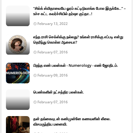
“சில்க் ஸ்மிதாவையே ஓரம் கட்டிடுவாங்க போல இருக்கே..” –
உச்ச கட்ட கவர்ச்சியில் தர்ஷா குப்தா..!
February 13, 2022
எந்த ராசி செக்ஸ்க்கு நல்லது? உங்கள் ராசிக்கு எப்படி என்று
தெரிந்து கொள்ள ஆசையா?
February 07, 2016
பிறந்த எண் பலன்கள் - Numerology - எண் ஜோதிடம்.
February 09, 2016
பெண்களின் நட்சத்திர பலன்கள்.
February 07, 2016
தன் தங்கையுடன் கண்முன்னே கணவனின் லீலை.
விசமருந்திய மனைவி.