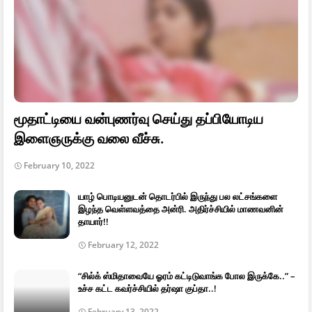
மூதாட்டியை வன்புணர்வு செய்து தப்பியோடிய
இளைஞருக்கு வலை வீச்சு.
February 10, 2022
யாழ் பொடியனுடன் தொடர்பில் இருந்து பல லட்சங்களை
இழந்த வெள்ளவத்தை அன்ரி. அதிர்ச்சியில் மாணவனின்
தாயார்!!
February 12, 2022
“சில்க் ஸ்மிதாவையே ஓரம் கட்டிடுவாங்க போல இருக்கே..” –
உச்ச கட்ட கவர்ச்சியில் தர்ஷா குப்தா..!
February 13, 2022