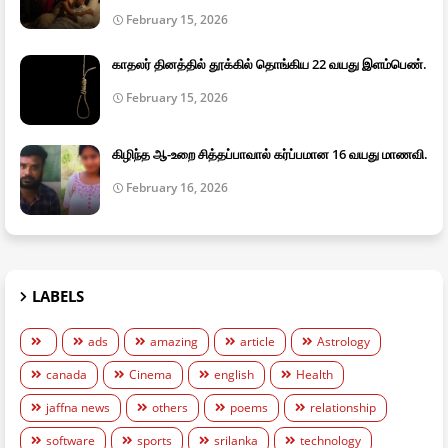
February 15, 2026
காதலர் தினத்தில் தூக்கில் தொங்கிய 22 வயது இளம்பெண்.
February 15, 2026
கிழிந்த ஆ-உறை சித்தப்பாவால் கர்ப்பமான 16 வயது மாணவி.
February 16, 2026
LABELS
ads
amazing
article
Astrology
canada
Cinema
english
Health
jaffna news
others
poems
relationship
software
sports
srilanka
technology