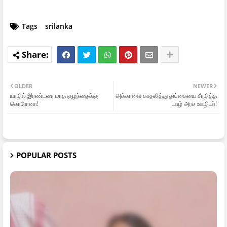
Tags
srilanka
OLDER
NEWER
யாழில் இரண்டரை மாத குழந்தைக்கு
அக்காவை காதலித்து தங்கையை சீரழித்த
கொரோனா!
யாழ் அரச ஊழியர்!
POPULAR POSTS