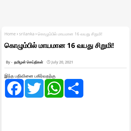
Home
srilanka
கொழும்பில் மாயமான 16 வயது சிறுமி!
கொழும்பில் மாயமான 16 வயது சிறுமி!
தமிழன் செய்திகள்
July 20, 2021
இந்த பதிவினை பகிர்வதற்கு
F
T
W
S
a
w
h
h
c
i
a
a
e
t
t
r
b
t
s
e
o
e
A
o
r
p
k
p