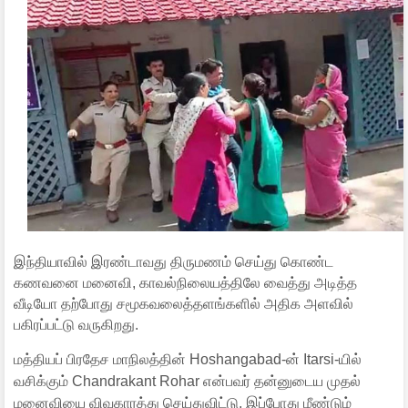
இந்தியாவில் இரண்டாவது திருமணம் செய்து கொண்ட
கணவனை மனைவி, காவல்நிலையத்திலே வைத்து அடித்த
வீடியோ தற்போது சமூகவலைத்தளங்களில் அதிக அளவில்
பகிரப்பட்டு வருகிறது.
மத்தியப் பிரதேச மாநிலத்தின் Hoshangabad-ன் Itarsi-யில்
வசிக்கும் Chandrakant Rohar என்பவர் தன்னுடைய முதல்
மனைவியை விவகாரத்து செய்துவிட்டு, இப்போது மீண்டும்