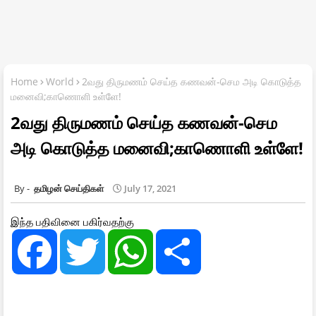
Home
World
2வது திருமணம் செய்த கணவன்-செம அடி கொடுத்த
மனைவி;காணொளி உள்ளே!
2வது திருமணம் செய்த கணவன்-செம
அடி கொடுத்த மனைவி;காணொளி உள்ளே!
தமிழன் செய்திகள்
July 17, 2021
இந்த பதிவினை பகிர்வதற்கு
F
T
W
S
a
w
h
h
c
i
a
a
e
t
t
r
b
t
s
e
o
e
A
o
r
p
k
p