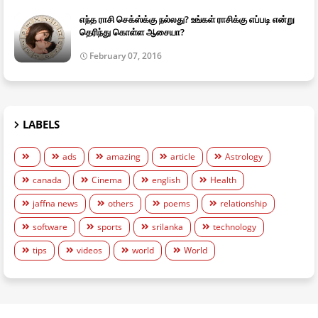
எந்த ராசி செக்ஸ்க்கு நல்லது? உங்கள் ராசிக்கு எப்படி என்று
தெரிந்து கொள்ள ஆசையா?
February 07, 2016
LABELS
ads
amazing
article
Astrology
canada
Cinema
english
Health
jaffna news
others
poems
relationship
software
sports
srilanka
technology
tips
videos
world
World