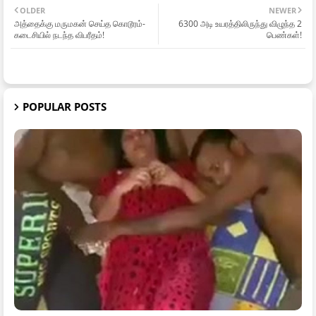
OLDER
NEWER
அத்தைக்கு மருமகன் செய்த கொடூரம்-
6300 அடி உயரத்திலிருந்து விழுந்த 2
கடைசியில் நடந்த விபரீதம்!
பெண்கள்!
POPULAR POSTS