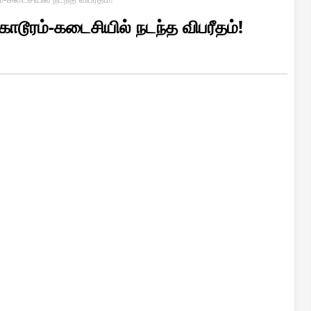
ூரம்-கடைசியில் நடந்த விபரீதம்!