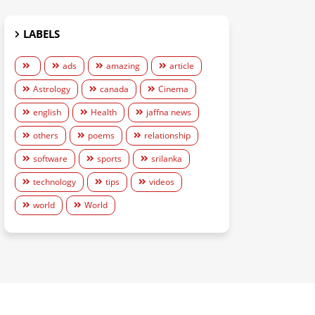
LABELS
ads
amazing
article
Astrology
canada
Cinema
english
Health
jaffna news
others
poems
relationship
software
sports
srilanka
technology
tips
videos
world
World