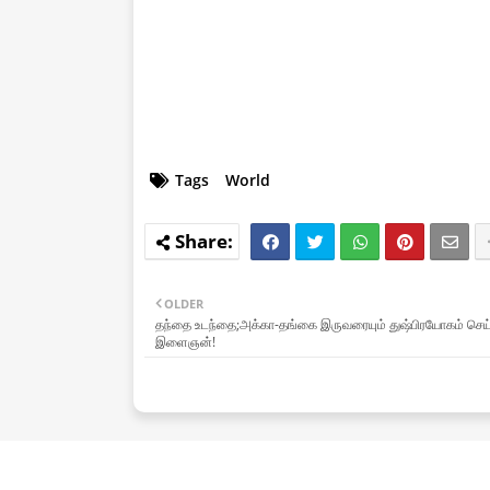
Tags
World
OLDER
தந்தை உடந்தை;அக்கா-தங்கை இருவரையும் துஷ்பிரயோகம் செய
இளைஞன்!