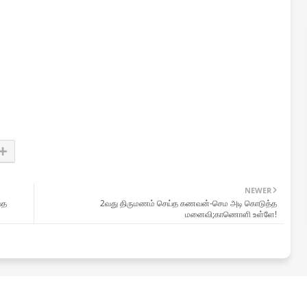
NEWER
்த
2வது திருமணம் செய்த கணவன்-செம அடி கொடுத்த
மனைவி;காணொளி உள்ளே!