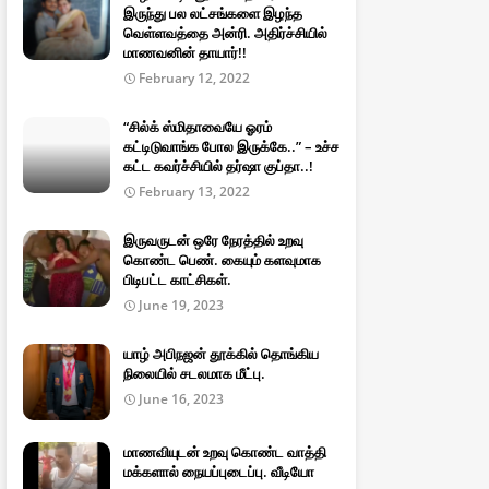
இருந்து பல லட்சங்களை இழந்த
வெள்ளவத்தை அன்ரி. அதிர்ச்சியில்
மாணவனின் தாயார்!!
February 12, 2022
“சில்க் ஸ்மிதாவையே ஓரம்
கட்டிடுவாங்க போல இருக்கே..” – உச்ச
கட்ட கவர்ச்சியில் தர்ஷா குப்தா..!
February 13, 2022
இருவருடன் ஒரே நேரத்தில் உறவு
கொண்ட பெண். கையும் களவுமாக
பிடிபட்ட காட்சிகள்.
June 19, 2023
யாழ் அபிநஜன் தூக்கில் தொங்கிய
நிலையில் சடலமாக மீட்பு.
June 16, 2023
மாணவியுடன் உறவு கொண்ட வாத்தி
மக்களால் நையப்புடைப்பு. வீடியோ