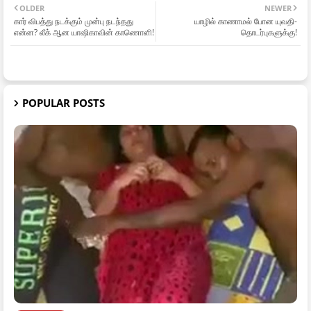
OLDER
NEWER
கார் விபத்து நடக்கும் முன்பு நடந்தது
யாழில் காணாமல் போன யுவதி-
என்ன? லீக் ஆன யாஷிகாவின் காணொளி!
தொடர்புகளுக்கு!
POPULAR POSTS