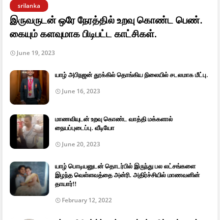
srilanka
இருவருடன் ஒரே நேரத்தில் உறவு கொண்ட பெண்.
கையும் களவுமாக பிடிபட்ட காட்சிகள்.
June 19, 2023
யாழ் அபிநஜன் தூக்கில் தொங்கிய நிலையில் சடலமாக மீட்பு.
June 16, 2023
மாணவியுடன் உறவு கொண்ட வாத்தி மக்களால்
நையப்புடைப்பு. வீடியோ
June 20, 2023
யாழ் பொடியனுடன் தொடர்பில் இருந்து பல லட்சங்களை
இழந்த வெள்ளவத்தை அன்ரி. அதிர்ச்சியில் மாணவனின்
தாயார்!!
February 12, 2022