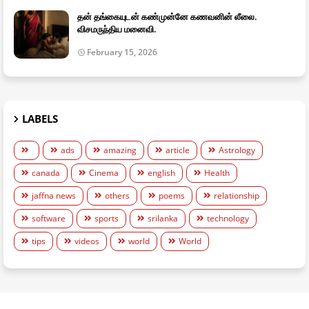
தன் தங்கையுடன் கண்முன்னே கணவனின் லீலை.
விசமருந்திய மனைவி.
February 15, 2026
LABELS
ads
amazing
article
Astrology
canada
Cinema
english
Health
jaffna news
others
poems
relationship
software
sports
srilanka
technology
tips
videos
world
World