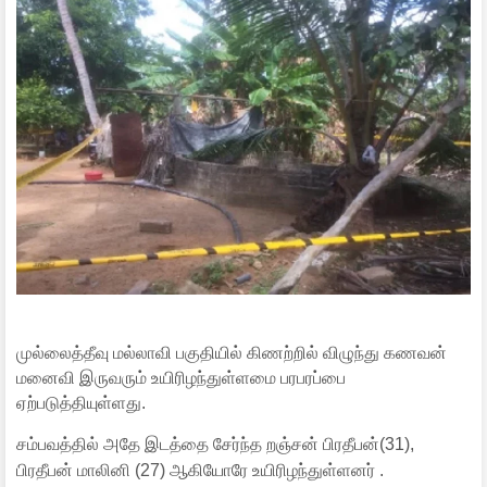
முல்லைத்தீவு மல்லாவி பகுதியில் கிணற்றில் விழுந்து கணவன்
மனைவி இருவரும் உயிரிழந்துள்ளமை பரபரப்பை
ஏற்படுத்தியுள்ளது.
சம்பவத்தில் அதே இடத்தை சேர்ந்த றஞ்சன் பிரதீபன்(31),
பிரதீபன் மாலினி (27) ஆகியோரே உயிரிழந்துள்ளனர் .