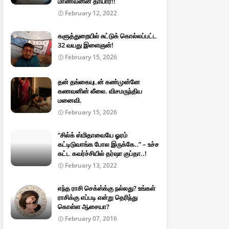
மாணவனின் தாயார்!!
February 12, 2022
களுத்துறையில் சுட்டுக் கொல்லப்பட்ட
32 வயது இளைஞன்!
February 15, 2026
தன் தங்கையுடன் கண்முன்னே
கணவனின் லீலை. விசமருந்திய
மனைவி.
February 15, 2026
“சில்க் ஸ்மிதாவையே ஓரம்
கட்டிடுவாங்க போல இருக்கே..” – உச்ச
கட்ட கவர்ச்சியில் தர்ஷா குப்தா..!
February 13, 2022
எந்த ராசி செக்ஸ்க்கு நல்லது? உங்கள்
ராசிக்கு எப்படி என்று தெரிந்து
கொள்ள ஆசையா?
February 07, 2016