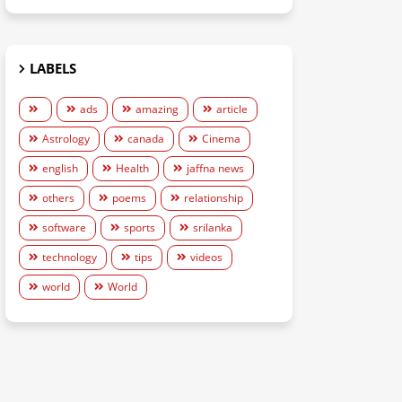
LABELS
ads
amazing
article
Astrology
canada
Cinema
english
Health
jaffna news
others
poems
relationship
software
sports
srilanka
technology
tips
videos
world
World