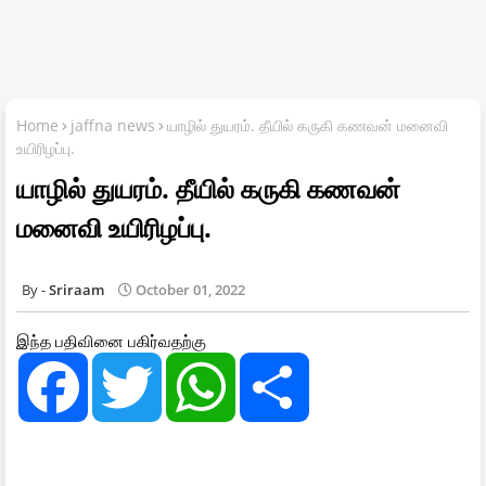
Home
jaffna news
யாழில் துயரம். தீயில் கருகி கணவன் மனைவி
உயிரிழப்பு.
யாழில் துயரம். தீயில் கருகி கணவன்
மனைவி உயிரிழப்பு.
Sriraam
October 01, 2022
இந்த பதிவினை பகிர்வதற்கு
F
T
W
S
a
w
h
h
c
i
a
a
e
t
t
r
b
t
s
e
o
e
A
o
r
p
k
p