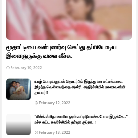
மூதாட்டியை வன்புணர்வு செய்து தப்பியோடிய
இளைஞருக்கு வலை வீச்சு.
February 10, 2022
யாழ் பொடியனுடன் தொடர்பில் இருந்து பல லட்சங்களை
இழந்த வெள்ளவத்தை அன்ரி. அதிர்ச்சியில் மாணவனின்
தாயார்!!
February 12, 2022
“சில்க் ஸ்மிதாவையே ஓரம் கட்டிடுவாங்க போல இருக்கே..” –
உச்ச கட்ட கவர்ச்சியில் தர்ஷா குப்தா..!
February 13, 2022