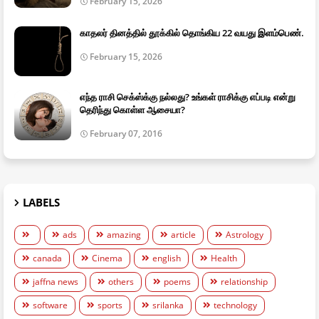
February 15, 2026
காதலர் தினத்தில் தூக்கில் தொங்கிய 22 வயது இளம்பெண்.
February 15, 2026
எந்த ராசி செக்ஸ்க்கு நல்லது? உங்கள் ராசிக்கு எப்படி என்று
தெரிந்து கொள்ள ஆசையா?
February 07, 2016
LABELS
ads
amazing
article
Astrology
canada
Cinema
english
Health
jaffna news
others
poems
relationship
software
sports
srilanka
technology