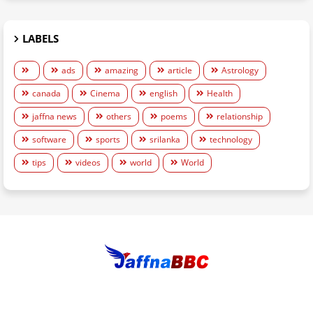
LABELS
ads
amazing
article
Astrology
canada
Cinema
english
Health
jaffna news
others
poems
relationship
software
sports
srilanka
technology
tips
videos
world
World