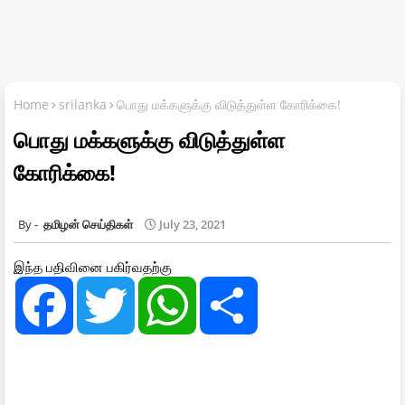
Home
srilanka
பொது மக்களுக்கு விடுத்துள்ள கோரிக்கை!
பொது மக்களுக்கு விடுத்துள்ள
கோரிக்கை!
தமிழன் செய்திகள்
July 23, 2021
இந்த பதிவினை பகிர்வதற்கு
F
T
W
S
a
w
h
h
c
i
a
a
e
t
t
r
b
t
s
e
o
e
A
o
r
p
k
p