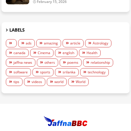
February 15, 2026
LABELS
ads
amazing
article
Astrology
canada
Cinema
english
Health
jaffna news
others
poems
relationship
software
sports
srilanka
technology
tips
videos
world
World