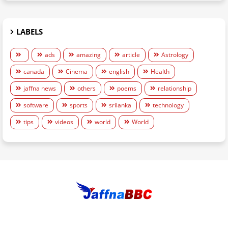
LABELS
ads
amazing
article
Astrology
canada
Cinema
english
Health
jaffna news
others
poems
relationship
software
sports
srilanka
technology
tips
videos
world
World