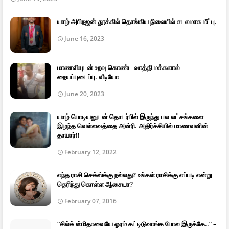
யாழ் அபிநஜன் தூக்கில் தொங்கிய நிலையில் சடலமாக மீட்பு.
June 16, 2023
மாணவியுடன் உறவு கொண்ட வாத்தி மக்களால்
நையப்புடைப்பு. வீடியோ
June 20, 2023
யாழ் பொடியனுடன் தொடர்பில் இருந்து பல லட்சங்களை
இழந்த வெள்ளவத்தை அன்ரி. அதிர்ச்சியில் மாணவனின்
தாயார்!!
February 12, 2022
எந்த ராசி செக்ஸ்க்கு நல்லது? உங்கள் ராசிக்கு எப்படி என்று
தெரிந்து கொள்ள ஆசையா?
February 07, 2016
“சில்க் ஸ்மிதாவையே ஓரம் கட்டிடுவாங்க போல இருக்கே..” –