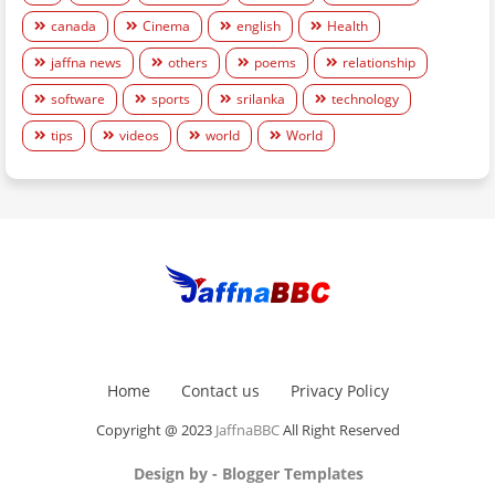
canada
Cinema
english
Health
jaffna news
others
poems
relationship
software
sports
srilanka
technology
tips
videos
world
World
Home
Contact us
Privacy Policy
Copyright @ 2023
JaffnaBBC
All Right Reserved
Design by -
Blogger Templates