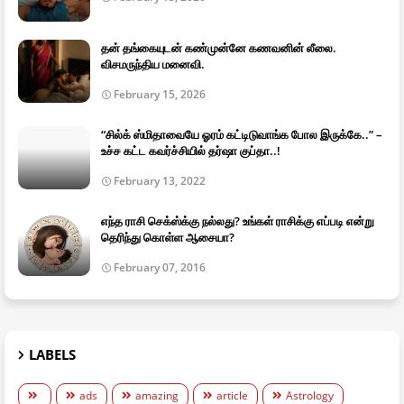
தன் தங்கையுடன் கண்முன்னே கணவனின் லீலை.
விசமருந்திய மனைவி.
February 15, 2026
“சில்க் ஸ்மிதாவையே ஓரம் கட்டிடுவாங்க போல இருக்கே..” –
உச்ச கட்ட கவர்ச்சியில் தர்ஷா குப்தா..!
February 13, 2022
எந்த ராசி செக்ஸ்க்கு நல்லது? உங்கள் ராசிக்கு எப்படி என்று
தெரிந்து கொள்ள ஆசையா?
February 07, 2016
LABELS
ads
amazing
article
Astrology