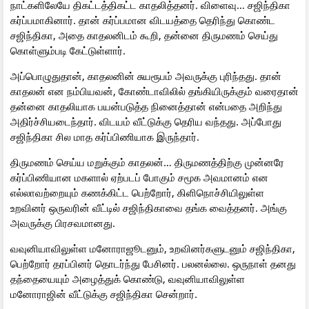
நாட்களிலேயே திகட்டத்திகட்ட காதலித்தனர். விளைவு… சஜிந்திகா
கர்ப்பமாகினார். தான் கர்ப்பமான விடயத்தை தெரிந்து கொண்ட
சஜிந்திகா, அதை காதலனிடம் கூறி, தன்னை திருமணம் செய்து
கொள்ளும்படி கேட்டுள்ளார்.
அப்பொழுதுதான், காதலனின் சுயரூபம் அவருக்கு புரிந்தது. தான்
காதலன் என நம்பியவன், கோண்டாவிலில் தங்கியிருக்கும் வரைதான்
தன்னை காதலியாக பயன்படுத்த நினைத்தான் என்பதை அறிந்து
அதிர்ச்சியடைந்தார். விடயம் வீட்டுக்கு தெரிய வந்தது. அப்போது
சஜிந்திகா சில மாத கர்ப்பிணியாக இருந்தார்.
திருமணம் செய்ய மறுக்கும் காதலன்… திருமணத்திற்கு முன்னரே
கர்ப்பிணியான மகளால் ஏற்படப் போகும் சமூக அவமானம் என
எல்லாவற்றையும் கணக்கிட்ட பெற்றோர், கிளிநொச்சியிலுள்ள
உறவினர் ஒருவரின் வீட்டில் சஜிந்திகாவை தங்க வைத்தனர். அங்கு
அவருக்கு பிரசவமானது.
வவுனியாவிலுள்ள மனோராஜூடனும், உறவினர்களுடனும் சஜிந்திகா,
பெற்றோர் தரப்பினர் தொடர்ந்து பேசினர். பலனல்லை. ஒருநாள் தனது
தந்தையையும் அழைத்துக் கொண்டு, வவுனியாவிலுள்ள
மனோராஜின் வீட்டுக்கு சஜிந்திகா சென்றார்.