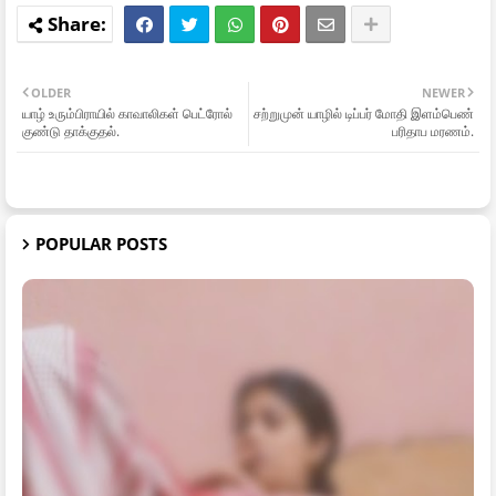
OLDER
NEWER
யாழ் உரும்பிராயில் காவாலிகள் பெட்ரோல்
சற்றுமுன் யாழில் டிப்பர் மோதி இளம்பெண்
குண்டு தாக்குதல்.
பரிதாப மரணம்.
POPULAR POSTS