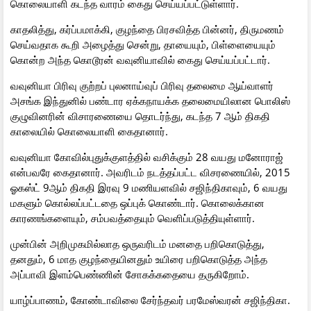
கொலையாளி கடந்த வாரம் கைது செய்யப்பட்டுள்ளார்.
காதலித்து, கர்ப்பமாக்கி, குழந்தை பிரசவித்த பின்னர், திருமணம்
செய்வதாக கூறி அழைத்து சென்று, தாயையும், பிள்ளையையும்
கொன்ற அந்த கொடூரன் வவுனியாவில் கைது செய்யப்பட்டார்.
வவுனியா பிரிவு குற்றப் புலனாய்வுப் பிரிவு தலைமை ஆய்வாளர்
அசங்க இந்துனில் பண்டார ஏக்கநாயக்க தலைமையிலான பொலிஸ்
குழுவினரின் விசாரணையை தொடர்ந்து, கடந்த 7 ஆம் திகதி
காலையில் கொலையாளி கைதானார்.
வவுனியா கோவில்புதுக்குளத்தில் வசிக்கும் 28 வயது மனோராஜ்
என்பவரே கைதானார். அவரிடம் நடத்தப்பட்ட விசரணையில், 2015
ஓகஸ்ட் 9ஆம் திகதி இரவு 9 மணியளவில் சஜிந்திகாவும், 6 வயது
மகளும் கொல்லப்பட்டதை ஒப்புக் கொண்டார். கொலைக்கான
காரணங்களையும், சம்பவத்தையும் வெளிப்படுத்தியுள்ளார்.
முன்பின் அறிமுகமில்லாத ஒருவரிடம் மனதை பறிகொடுத்து,
தனதும், 6 மாத குழந்தையினதும் உயிரை பறிகொடுத்த அந்த
அப்பாவி இளம்பெண்ணின் சோகக்கதையை தருகிறோம்.
யாழ்ப்பாணம், கோண்டாவிலை சேர்ந்தவர் பரமேஸ்வரன் சஜிந்திகா.