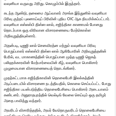
வவுனியா வருவது அரிது. கொழும்பில் இருந்தார்.
கடந்த ஆண்டு, தலைமை ஆய்வாளர் அசங்க இந்துனில் வவுனியா
பிரிவு குற்றப் புலனாய்வுப் பிரிவின் புதிய OIC ஆக நியமிக்கப்பட்டார்.
வவுனியா எஸ்எஸ்பி திஸ்ஸ லால், சஜிந்திகா காணாமல் போனது
தொடர்பாக ஒரு விரிவான விசாரணையை மேற்கொள்ள
அறிவுறுத்தியுள்ளார்.
அதன்படி, டிஐஜி லால் செனவிரத்ன மற்றும் வவுனியா பிரிவு
பொறுப்பாளர் எஸ்எஸ்பி திஸ்ஸ லால் ஆகியோரின் அறிவுறுத்தலின்
பேரில், வட மாகாணத்தின் பொறுப்பான மூத்த டிஐஜி ஜெகத்
பலிஹக்காரவின் மேற்பார்வையின் கீழ், வவுனியா பொலிசார்
முழுமையான விசாரணையைத் தொடங்கினர்.
முதற்கட்டமாக சஜிந்திகாவின் தொலைபேசி இலக்கத்தின்
அடிப்படையில் விசாரணை நடத்தியதில், கொலை செய்யப்பட்ட போது
சஜிந்திகா பயன்படுத்திய தொலைபேசியை பொலிசார் அடையாளம்
கண்டனர். அனுராதபுரத்தில் வெல்டிங் வேலை செய்யும் ஒரு தமிழர்
அதை பாவித்து வந்தார்.
அவரிடம் விசாரித்ததில், அவர் வேறொருவரிடம் தொலைபேசியை
வாங்கியது தெரிய வந்தது. அந்த நபரிடம் விசாரித்தால், அவர்