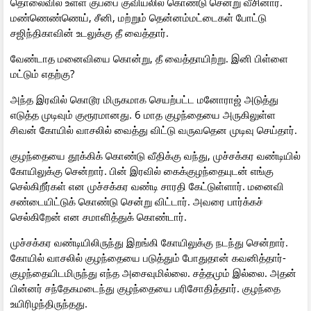
தொலைவில் உள்ள குப்பை குவியலில் கொண்டு சென்று வீசினார்.
மண்ணெண்ணெய், சீனி, மற்றும் தென்னம்மட்டைகள் போட்டு
சஜிந்திகாவின் உடலுக்கு தீ வைத்தார்.
வேண்டாத மனைவியை கொன்று, தீ வைத்தாயிற்று. இனி பிள்ளை
மட்டும் எதற்கு?
அந்த இரவில் கொடூர மிருகமாக செயற்பட்ட மனோராஜ் அடுத்து
எடுத்த முடிவும் குரூரமானது. 6 மாத குழந்தையை அருகிலுள்ள
சிவன் கோயில் வாசலில் வைத்து விட்டு வருவதென முடிவு செய்தார்.
குழந்தையை தூக்கிக் கொண்டு வீதிக்கு வந்து, முச்சக்கர வண்டியில்
கோயிலுக்கு சென்றார். பின் இரவில் கைக்குழந்தையுடன் எங்கு
செல்கிறீர்கள் என முச்சக்கர வண்டி சாரதி கேட்டுள்ளார். மனைவி
சண்டையிட்டுக் கொண்டு சென்று விட்டார். அவரை பார்க்கச்
செல்கிறேன் என சமாளித்துக் கொண்டார்.
முச்சக்கர வண்டியிலிருந்து இறங்கி கோயிலுக்கு நடந்து சென்றார்.
கோயில் வாசலில் குழந்தையை படுத்தும் போதுதான் கவனித்தார்-
குழந்தையிடமிருந்து எந்த அசைவுமில்லை. சத்தமும் இல்லை. அதன்
பின்னர் சந்தேகமடைந்து குழந்தையை பரிசோதித்தார். குழந்தை
உயிரிழந்திருந்தது.