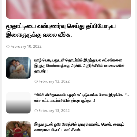
மூதாட்டியை வன்புணர்வு செய்து தப்பியோடிய
இளைஞருக்கு வலை வீச்சு.
February 10, 2022
யாழ் பொடியனுடன் தொடர்பில் இருந்து பல லட்சங்களை
இழந்த வெள்ளவத்தை அன்ரி. அதிர்ச்சியில் மாணவனின்
தாயார்!!
February 12, 2022
“சில்க் ஸ்மிதாவையே ஓரம் கட்டிடுவாங்க போல இருக்கே..” –
உச்ச கட்ட கவர்ச்சியில் தர்ஷா குப்தா..!
February 13, 2022
இருவருடன் ஒரே நேரத்தில் உறவு கொண்ட பெண். கையும்
களவுமாக பிடிபட்ட காட்சிகள்.