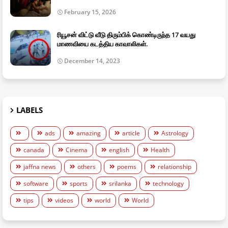
February 15, 2026
ரியூசன் விட்டு வீடு திரும்பிக் கொண்டிருந்த 17 வயது
மாணவியை கடத்திய காவாலிகள்.
December 14, 2023
LABELS
ads
amazing
article
Astrology
canada
Cinema
english
Health
jaffna news
others
poems
relationship
software
sports
srilanka
technology
tips
videos
world
World