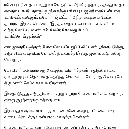
மனோராஜின் தாய் மற்றும் சகோதரிகள் அங்கிருந்தனர். தனது காதல்
கதையை கூறி, தனது குழந்தைக்கு மனோராஜே தந்தையென்பதை
கூறினார். எனினும், மனோராஜ் வீட்டார் அந்த கதையை கேட்க
தயாராக இருக்கவில்லை. “இந்த கதையையெல்லாம் எங்களிடம்
வந்து சொல்ல வேண்டாம். வேறெங்காவது போய்
கூறிக்கொள்ளுங்கள்“
என முகத்திலடித்தாற் போல சொல்லியனுப்பி விட்டனர். இதையடுத்து,
சஜிந்திகா வவுனியா பொலிஸ் நிலையத்தில் ஒரு முறைப்பாடு பதிவு
செய்தார்.
பொலிசார் மனோராஜை அழைத்து விசாரித்தனர். சஜிந்திகாவை
ஏமாற்ற முடியாதென்பதை தெரிந்து கொண்ட மனோராஜ், அவரையே
திருமணம் செய்வதாக கூறியுள்ளார்.
இதையடுத்து, சஜிந்திகாவும் குழந்தையும் கோண்டாவில் சென்றனர்.
தனது குழந்தைக்கு தந்தையாக
இருப்பது வருங்கால சட்டபூர்வ கணவனே என்ற நம்பிக்கை- ஊர்
வாயை அடைக்கும் என்பதால் ஊருக்கு சென்றார்.
கோண்டாவில் சென்ற மனோராஜ், வவுனியாவிற்கு சஜிந்திகாவை