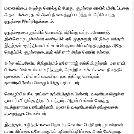
மனைவியை அடித்து கொல்லும் போது, குழந்தை காலில் மிதிபட்டதை
அதன் பின்னர்தான் அவர் நினைத்துப் பார்த்தார். அப்பொழுது
குழந்தை இறந்திருக்கலாம்.
குழந்தையை தூக்கிக் கொண்டு வீதிக்கு வந்த மனோராஜ்,
இன்னொரு முச்சக்கர வண்டியில் ஏறி முருகனூர் வீட்டுக்கு வந்தார்.
இதற்குள் சஜிந்திகாவின் உடல் பெருமளவில் எரிந்திருந்தது. அதே
நெருப்பில் குழந்தையையும் வீசினார் அந்த கொடூர தந்தை.
அந்த வீட்டிலேயே சிறிதுநேரம் மனோராஜ் தங்கியிருந்தார். மனைவி,
பிள்ளையின் உடல்கள் எரிந்ததும், அவற்றின் எச்சங்களை நிலத்தில்
புதைத்தார். பின்னர் வவுனியா நகரத்திற்கு சென்றார்.
நள்ளிரவிலேயே கொழும்பிற்கு புறப்பட்டார்.
கொழும்பில் சில நாட்கள் தங்கியிருந்த பின்னர், வவுனியாவிலுள்ள
தாயார் வீட்டுக்கு திரும்பி வந்தார். அதன் பின்னர் பேருந்து
நடத்துனராக பணிபுரிந்தார். ஆனால் வவுனியாவில் தங்குவதை
குறைத்துக் கொண்டார்.
இதற்குள், சஜிந்திகாவை தொடர்பு கொள்ள பெற்றோர் முயன்றனர்.
முடியவில்லை. மனோராஜூம் பதிலளிப்பதில்லை. அவர் வேறொரு