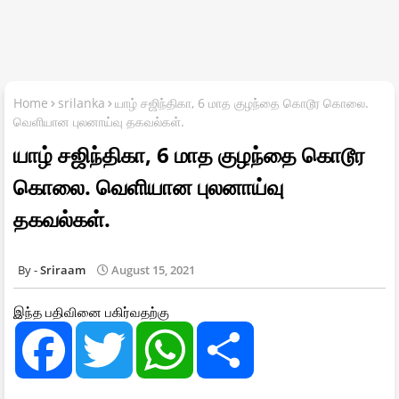
Home
srilanka
யாழ் சஜிந்திகா, 6 மாத குழந்தை கொடூர கொலை.
வெளியான புலனாய்வு தகவல்கள்.
யாழ் சஜிந்திகா, 6 மாத குழந்தை கொடூர
கொலை. வெளியான புலனாய்வு
தகவல்கள்.
Sriraam
August 15, 2021
இந்த பதிவினை பகிர்வதற்கு
F
T
W
S
a
w
h
h
c
i
a
a
e
t
t
r
b
t
s
e