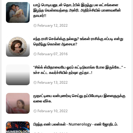
யாழ் பொடியனுடன் தொடர்பில் இருந்து பல லட்சங்களை
இழந்த வெள்ளவத்தை அன்ரி. அதிர்ச்சியில் மாணவனின்
தாயார்!!
February 12, 2022
எந்த ராசி செக்ஸ்க்கு நல்லது? உங்கள் ராசிக்கு எப்படி என்று
தெரிந்து கொள்ள ஆசையா?
February 07, 2016
“சில்க் ஸ்மிதாவையே ஓரம் கட்டிடுவாங்க போல இருக்கே..” –
உச்ச கட்ட கவர்ச்சியில் தர்ஷா குப்தா..!
February 13, 2022
மூதாட்டியை வன்புணர்வு செய்து தப்பியோடிய இளைஞருக்கு
வலை வீச்சு.
February 10, 2022
பிறந்த எண் பலன்கள் - Numerology - எண் ஜோதிடம்.