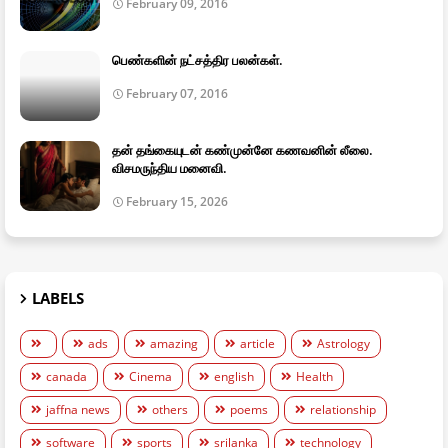
February 09, 2016
பெண்களின் நட்சத்திர பலன்கள்.
February 07, 2016
தன் தங்கையுடன் கண்முன்னே கணவனின் லீலை.
விசமருந்திய மனைவி.
February 15, 2026
LABELS
ads
amazing
article
Astrology
canada
Cinema
english
Health
jaffna news
others
poems
relationship
software
sports
srilanka
technology