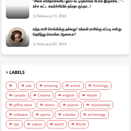
“சில்க் ஸ்மிதாவையே ஓரம் கட்டிடுவாங்க போல இருக்கே..” –
உச்ச கட்ட கவர்ச்சியில் தர்ஷா குப்தா..!
February 13, 2022
எந்த ராசி செக்ஸ்க்கு நல்லது? உங்கள் ராசிக்கு எப்படி என்று
தெரிந்து கொள்ள ஆசையா?
February 07, 2016
LABELS
ads
amazing
article
Astrology
canada
Cinema
english
Health
jaffna news
others
poems
relationship
software
sports
srilanka
technology
tips
videos
world
World