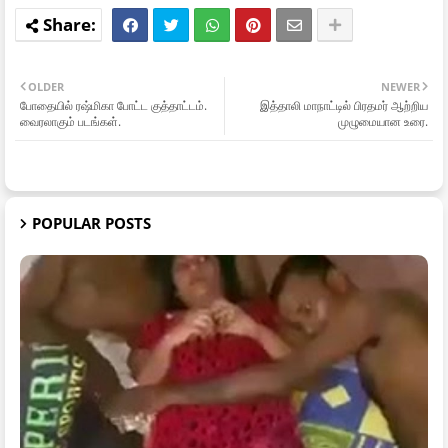
OLDER
NEWER
போதையில் ரஷ்மிகா போட்ட குத்தாட்டம்.
இத்தாலி மாநாட்டில் பிரதமர் ஆற்றிய
வைரலாகும் படங்கள்.
முழுமையான உரை.
POPULAR POSTS