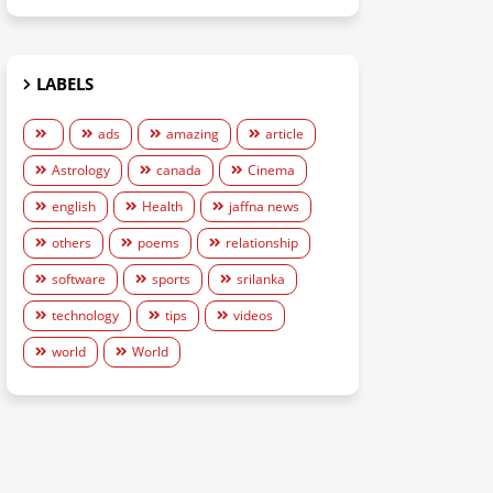
LABELS
ads
amazing
article
Astrology
canada
Cinema
english
Health
jaffna news
others
poems
relationship
software
sports
srilanka
technology
tips
videos
world
World