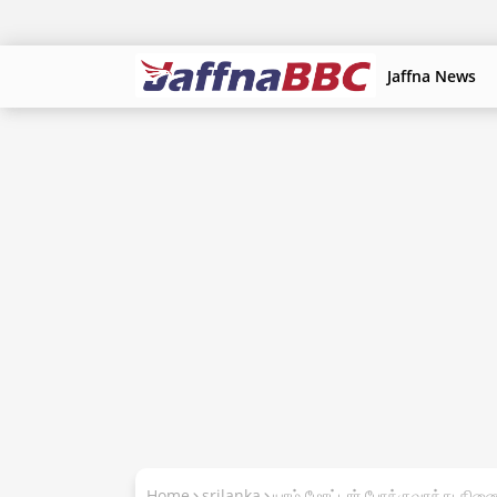
Jaffna News
Home
srilanka
யாழ் மோட்டார் போக்குவரத்து திணை