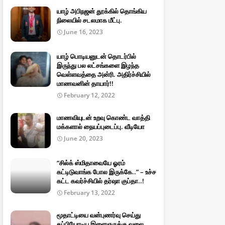
யாழ் அபிநஜன் தூக்கில் தொங்கிய
நிலையில் சடலமாக மீட்பு.
June 16, 2023
யாழ் பொடியனுடன் தொடர்பில்
இருந்து பல லட்சங்களை இழந்த
வெள்ளவத்தை அன்ரி. அதிர்ச்சியில்
மாணவனின் தாயார்!!
February 12, 2022
மாணவியுடன் உறவு கொண்ட வாத்தி
மக்களால் நையப்புடைப்பு. வீடியோ
June 20, 2023
“சில்க் ஸ்மிதாவையே ஓரம்
கட்டிடுவாங்க போல இருக்கே..” – உச்ச
கட்ட கவர்ச்சியில் தர்ஷா குப்தா..!
February 13, 2022
மூதாட்டியை வன்புணர்வு செய்து
தப்பியோடிய இளைஞருக்கு வலை