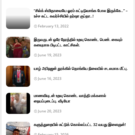
“சில்க் ஸ்மிதாவையே ஓரம் கட்டிடுவாங்க போல இருக்கே..” –
உச்ச கட்ட கவர்ச்சியில் தர்ஷா குப்தா..!
February 13, 2022
இருவருடன் ஒரே நேரத்தில் உறவு கொண்ட பெண். கையும்
களவுமாக பிடிபட்ட காட்சிகள்.
June 19, 2023
யாழ் அபிநஜன் தூக்கில் தொங்கிய நிலையில் சடலமாக மீட்பு.
June 16, 2023
மாணவியுடன் உறவு கொண்ட வாத்தி மக்களால்
நையப்புடைப்பு. வீடியோ
June 20, 2023
களுத்துறையில் சுட்டுக் கொல்லப்பட்ட 32 வயது இளைஞன்!
February 15, 2026