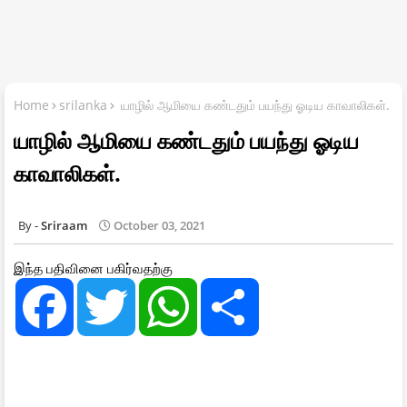
Home
srilanka
யாழில் ஆமியை கண்டதும் பயந்து ஓடிய காவாலிகள்.
யாழில் ஆமியை கண்டதும் பயந்து ஓடிய
காவாலிகள்.
Sriraam
October 03, 2021
இந்த பதிவினை பகிர்வதற்கு
F
T
W
S
a
w
h
h
c
i
a
a
e
t
t
r
b
t
s
e
o
e
A
o
r
p
k
p