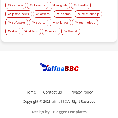
canada
Cinema
english
Health
jaffna news
others
poems
relationship
software
sports
srilanka
technology
tips
videos
world
World
Home
Contact us
Privacy Policy
Copyright @ 2023
JaffnaBBC
All Right Reserved
Design by -
Blogger Templates