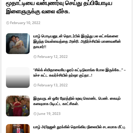
மூதாட்டியை வன்புணர்வு செய்து தப்பியோடிய
இளைஞருக்கு வலை வீச்சு.
February 10, 2022
யாழ் பொடியனுடன் தொடர்பில் இருந்து பல லட்சங்களை
இழந்த வெள்ளவத்தை அன்ரி. அதிர்ச்சியில் மாணவனின்
தாயார்!!
February 12, 2022
“சில்க் ஸ்மிதாவையே ஓரம் கட்டிடுவாங்க போல இருக்கே..” –
உச்ச கட்ட கவர்ச்சியில் தர்ஷா குப்தா..!
February 13, 2022
இருவருடன் ஒரே நேரத்தில் உறவு கொண்ட பெண். கையும்
களவுமாக பிடிபட்ட காட்சிகள்.
June 19, 2023
யாழ் அபிநஜன் தூக்கில் தொங்கிய நிலையில் சடலமாக மீட்பு.