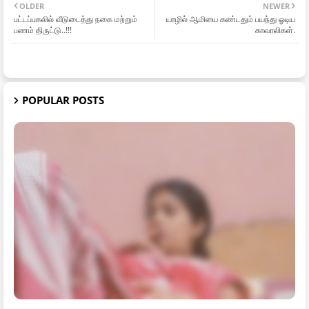
OLDER
NEWER
பட்டப்பகலில் வீடுடைத்து நகை மற்றும்
யாழில் ஆமியை கண்டதும் பயந்து ஓடிய
பணம் திருட்டு..!!!
காவாலிகள்.
POPULAR POSTS