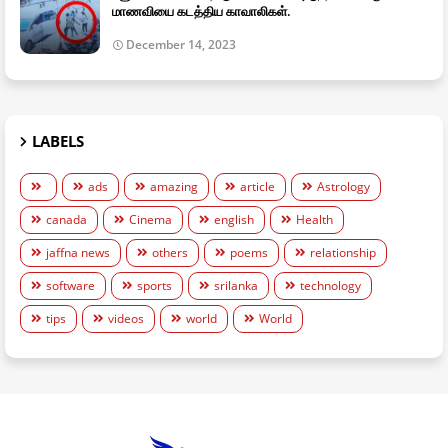
மாணவியை கடத்திய காவாலிகள்.
December 14, 2023
LABELS
ads
amazing
article
Astrology
canada
Cinema
english
Health
jaffna news
others
poems
relationship
software
sports
srilanka
technology
tips
videos
world
World