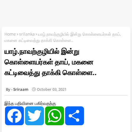
Home
srilanka
யாழ்.நாவற்குழியில் இன்று கொள்ளையர்கள் தாய்,
மகனை கட்டிவைத்து தாக்கி கொள்ளை..
யாழ்.நாவற்குழியில் இன்று
கொள்ளையர்கள் தாய், மகனை
கட்டிவைத்து தாக்கி கொள்ளை..
Sriraam
October 03, 2021
இந்த பதிவினை பகிர்வதற்கு
F
T
W
S
a
w
h
h
c
i
a
a
e
t
t
r
b
t
s
e