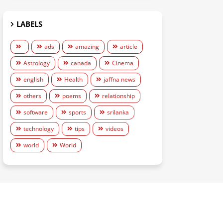
LABELS
ads
amazing
article
Astrology
canada
Cinema
english
Health
jaffna news
others
poems
relationship
software
sports
srilanka
technology
tips
videos
world
World