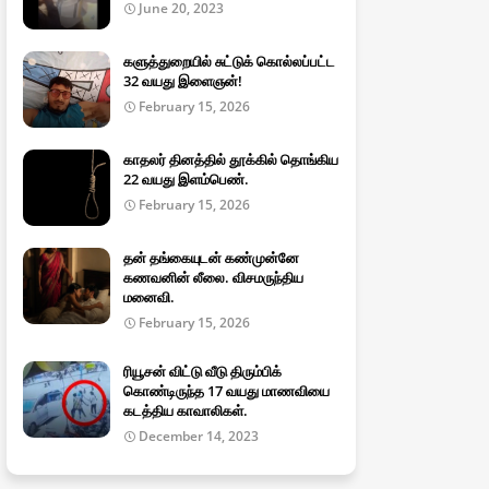
June 20, 2023
களுத்துறையில் சுட்டுக் கொல்லப்பட்ட
32 வயது இளைஞன்!
February 15, 2026
காதலர் தினத்தில் தூக்கில் தொங்கிய
22 வயது இளம்பெண்.
February 15, 2026
தன் தங்கையுடன் கண்முன்னே
கணவனின் லீலை. விசமருந்திய
மனைவி.
February 15, 2026
ரியூசன் விட்டு வீடு திரும்பிக்
கொண்டிருந்த 17 வயது மாணவியை
கடத்திய காவாலிகள்.
December 14, 2023