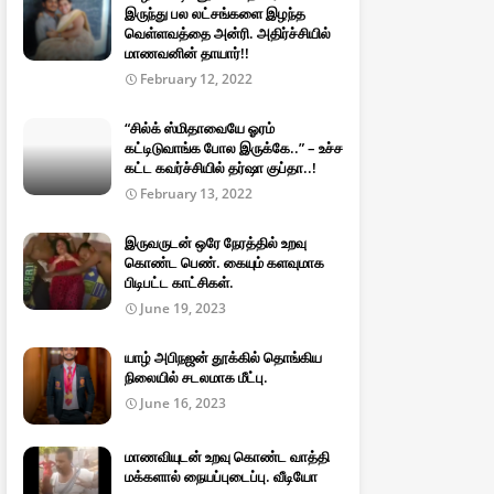
இருந்து பல லட்சங்களை இழந்த
வெள்ளவத்தை அன்ரி. அதிர்ச்சியில்
மாணவனின் தாயார்!!
February 12, 2022
“சில்க் ஸ்மிதாவையே ஓரம்
கட்டிடுவாங்க போல இருக்கே..” – உச்ச
கட்ட கவர்ச்சியில் தர்ஷா குப்தா..!
February 13, 2022
இருவருடன் ஒரே நேரத்தில் உறவு
கொண்ட பெண். கையும் களவுமாக
பிடிபட்ட காட்சிகள்.
June 19, 2023
யாழ் அபிநஜன் தூக்கில் தொங்கிய
நிலையில் சடலமாக மீட்பு.
June 16, 2023
மாணவியுடன் உறவு கொண்ட வாத்தி
மக்களால் நையப்புடைப்பு. வீடியோ