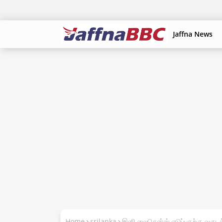
Jaffna News
Home
srilanka
இனி லைசென்ஸ் எடுப்பதற்கு வருடத