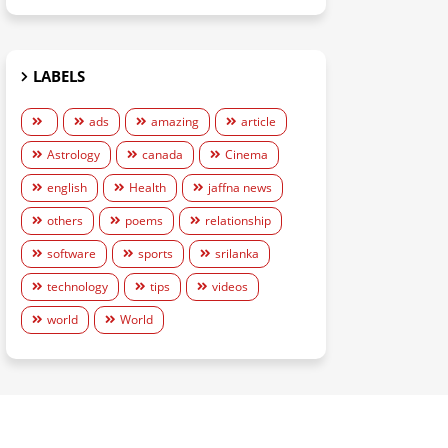
LABELS
ads
amazing
article
Astrology
canada
Cinema
english
Health
jaffna news
others
poems
relationship
software
sports
srilanka
technology
tips
videos
world
World