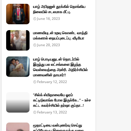
யாழ் அபிநஜன் தூக்கில் தொங்கிய
நிலையில் சடலமாக மீட்பு.
June 16, 2023
மாணவியுடன் உறவு கொண்ட வாத்தி
மக்களால் நையப்புடைப்பு. வீடியோ
June 20, 2023
யாழ் பொடியனுடன் தொடர்பில்
இருந்து பல லட்சங்களை இழந்த
வெள்ளவத்தை அன்ரி. அதிர்ச்சியில்
மாணவனின் தாயார்!!
February 12, 2022
“சில்க் ஸ்மிதாவையே ஓரம்
கட்டிடுவாங்க போல இருக்கே..” – உச்ச
கட்ட கவர்ச்சியில் தர்ஷா குப்தா..!
February 13, 2022
மூதாட்டியை வன்புணர்வு செய்து
தப்பியோடிய இளைஞருக்கு வலை