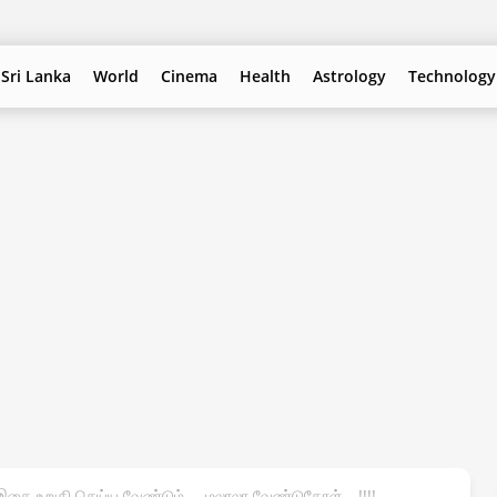
Sri Lanka
World
Cinema
Health
Astrology
Technology
தை உறுதி செய்ய வேண்டும்…. மலாலா வேண்டுகோள்….!!!!