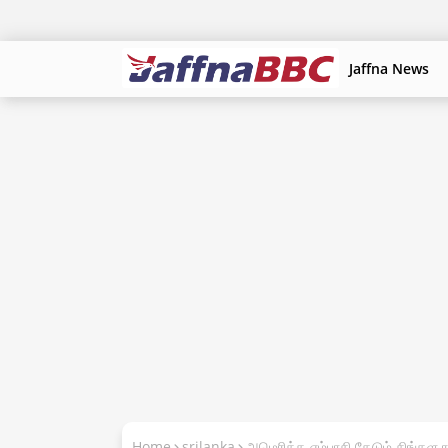
Jaffna News
Home
srilanka
அமெரிக்க எம்பாசி தேடும் சிங்கள ரா