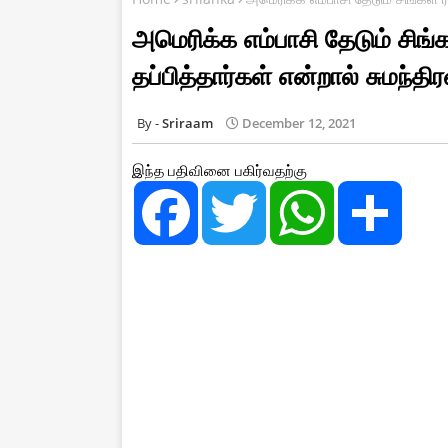
அமெரிக்க எம்பாசி தேடும் சிங்
தப்பித்தார்கள் என்றால் சுமந்திர
Sriraam
December 12, 2021
இந்த பதிவினை பகிர்வதற்கு
F
T
W
S
a
w
h
h
c
i
a
a
e
t
t
r
b
t
s
e
o
e
A
o
r
p
k
p