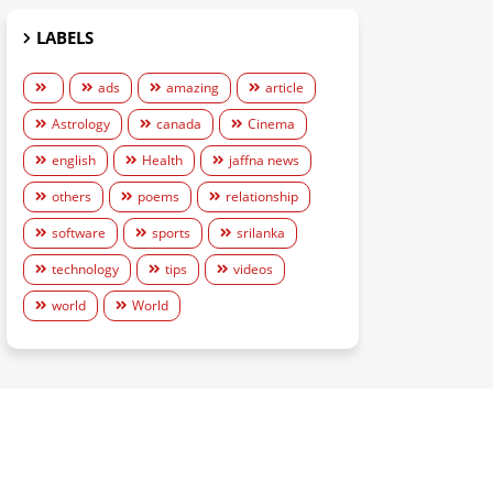
LABELS
ads
amazing
article
Astrology
canada
Cinema
english
Health
jaffna news
others
poems
relationship
software
sports
srilanka
technology
tips
videos
world
World