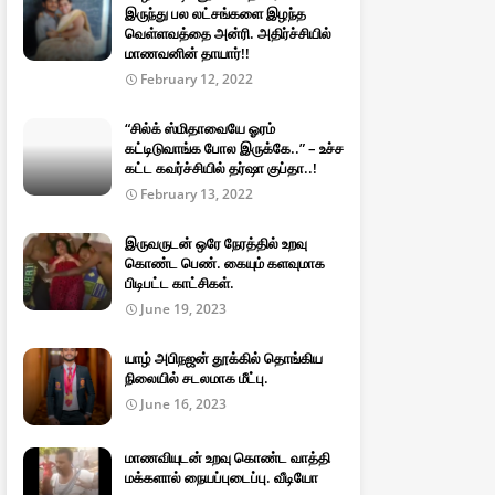
இருந்து பல லட்சங்களை இழந்த
வெள்ளவத்தை அன்ரி. அதிர்ச்சியில்
மாணவனின் தாயார்!!
February 12, 2022
“சில்க் ஸ்மிதாவையே ஓரம்
கட்டிடுவாங்க போல இருக்கே..” – உச்ச
கட்ட கவர்ச்சியில் தர்ஷா குப்தா..!
February 13, 2022
இருவருடன் ஒரே நேரத்தில் உறவு
கொண்ட பெண். கையும் களவுமாக
பிடிபட்ட காட்சிகள்.
June 19, 2023
யாழ் அபிநஜன் தூக்கில் தொங்கிய
நிலையில் சடலமாக மீட்பு.
June 16, 2023
மாணவியுடன் உறவு கொண்ட வாத்தி
மக்களால் நையப்புடைப்பு. வீடியோ