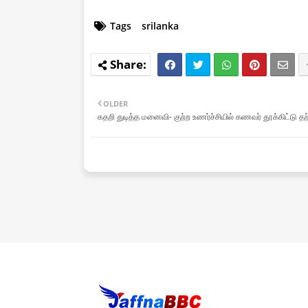
Tags
srilanka
OLDER
கதறி துடித்த மனைவி- குற்ற உணர்ச்சியில் கணவர் தூக்கிட்டு