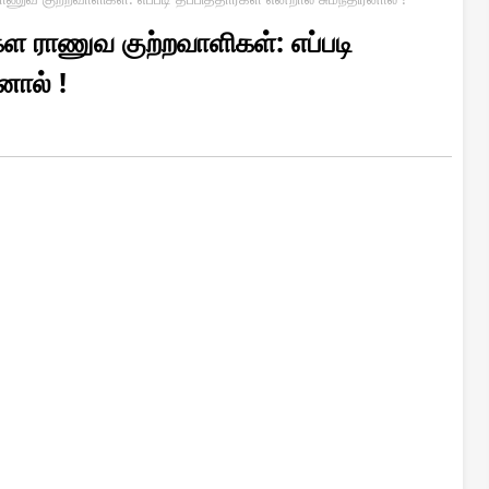
கள ராணுவ குற்றவாளிகள்: எப்படி
னால் !