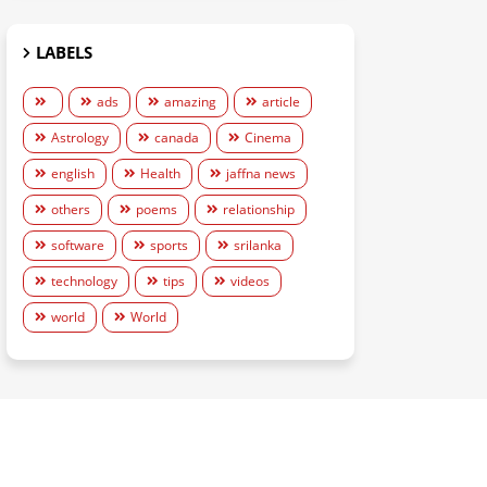
LABELS
ads
amazing
article
Astrology
canada
Cinema
english
Health
jaffna news
others
poems
relationship
software
sports
srilanka
technology
tips
videos
world
World