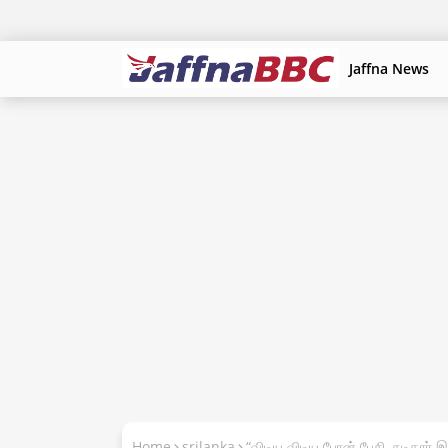
Jaffna News
Home
srilanka
“விடிய விடிய போன் பேசி ,சுடிதார்