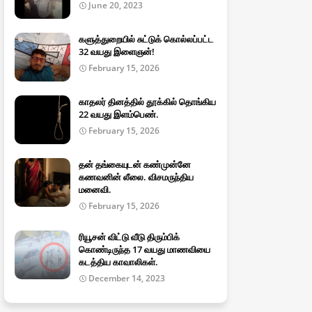
June 20, 2023
களுத்துறையில் சுட்டுக் கொல்லப்பட்ட
32 வயது இளைஞன்!
February 15, 2026
காதலர் தினத்தில் தூக்கில் தொங்கிய
22 வயது இளம்பெண்.
February 15, 2026
தன் தங்கையுடன் கண்முன்னே
கணவனின் லீலை. விசமருந்திய
மனைவி.
February 15, 2026
ரியூசன் விட்டு வீடு திரும்பிக்
கொண்டிருந்த 17 வயது மாணவியை
கடத்திய காவாலிகள்.
December 14, 2023