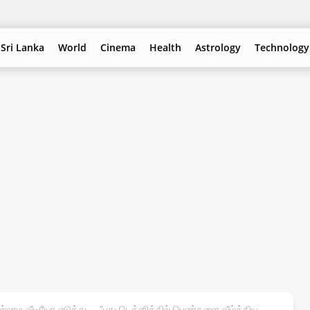
Sri Lanka
World
Cinema
Health
Astrology
Technology
 இல்லாம வீடியோ எடுத்து ….”புது டெக்னிக்கில் பெண்களை வீழ்த்திய