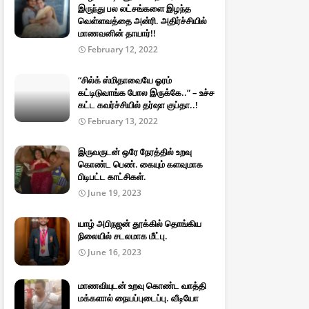
இருந்து பல லட்சங்களை இழந்த
வெள்ளவத்தை அன்ரி. அதிர்ச்சியில்
மாணவனின் தாயார்!!
February 12, 2022
“சில்க் ஸ்மிதாவையே ஓரம்
கட்டிடுவாங்க போல இருக்கே..” – உச்ச
கட்ட கவர்ச்சியில் தர்ஷா குப்தா..!
February 13, 2022
இருவருடன் ஒரே நேரத்தில் உறவு
கொண்ட பெண். கையும் களவுமாக
பிடிபட்ட காட்சிகள்.
June 19, 2023
யாழ் அபிநஜன் தூக்கில் தொங்கிய
நிலையில் சடலமாக மீட்பு.
June 16, 2023
மாணவியுடன் உறவு கொண்ட வாத்தி
மக்களால் நையப்புடைப்பு. வீடியோ