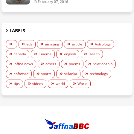
February 07, 2016
LABELS
ads
amazing
article
Astrology
canada
Cinema
english
Health
jaffna news
others
poems
relationship
software
sports
srilanka
technology
tips
videos
world
World