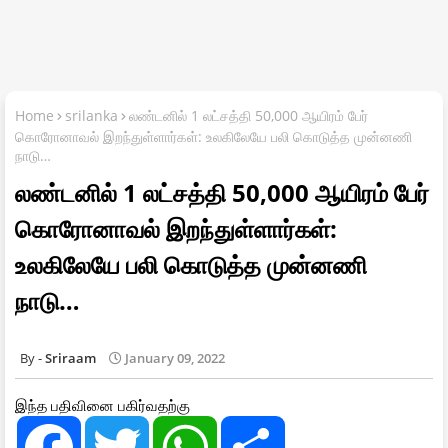
Home
srilanka
லண்டனில் 1 லட்சத்தி 50,000 ஆயிரம் பேர்
கொரோனாவல் இறந்துள்ளார்கள்: உலகிலேயே பலி கொடுத்த முன்னணி
நாடு…
லண்டனில் 1 லட்சத்தி 50,000 ஆயிரம் பேர்
கொரோனாவல் இறந்துள்ளார்கள்:
உலகிலேயே பலி கொடுத்த முன்னணி
நாடு…
Sriraam
January 09, 2022
இந்த பதிவினை பகிர்வதற்கு
F
T
W
S
a
w
h
h