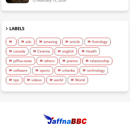
February 15, 2026
LABELS
ads
amazing
article
Astrology
canada
Cinema
english
Health
jaffna news
others
poems
relationship
software
sports
srilanka
technology
tips
videos
world
World