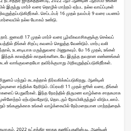
22 நட்சத்திர ஜாதகத்தின்படி, 2022 ஆம் ஆண்டின் ஆரம்பம் உங்கள்
் இருந்து மார்ச் வரை தொழில் மாற்றம் ஏற்பட நல்ல வாய்ப்புகள்
ுறுத்தப்படுகிறீர்கள். செப்டம்பர் 16 முதல் நவம்பர் 9 வரை பயணம்
பார்வையில் நல்ல யோகம் உண்டு.
ிறார். ஜனவரி 17 முதல் மார்ச் வரை பூர்வீகவாசிகளுக்கு செல்வப்
த்தில் நீங்கள் சிறப்பு கவனம் செலுத்த வேண்டும். மார்பு வலி
ந்தால், உடனடியாக மருத்துவரை அணுகவும். மே 16 முதல், உங்கள்
். இந்தக் காலத்தில் காதலர்களிடையே இருந்த தவறான எண்ணங்கள்
டன் வாங்குவதையோ தவிர்க்குமாறு அறிவுறுத்தப்படுகிறீர்கள்.
 மிதுனம் மற்றும் கடகத்தால் நிர்வகிக்கப்படுகிறது. ஆண்டின்
்வுகளை சந்திக்க நேரிடும். பிப்ரவரி 11 முதல் ஜூன் வரை, நீங்கள்
ளைப் பெறுவீர்கள். இந்த நேரத்தில் திருமண வாழ்க்கை சாதகமாக
 முன்னேற்றம் ஏற்படுவதோடு, தொடரும் நோயிலிருந்தும் விடுபடலாம்.
றும் உங்களுக்காக உங்கள் வாழ்க்கையில் நேர்மறையான மாற்றத்தைக்
கடகமாகும். 2022 நட்சத்திர ஜாதக கணிப்புகளின்படி, ஆண்டின்