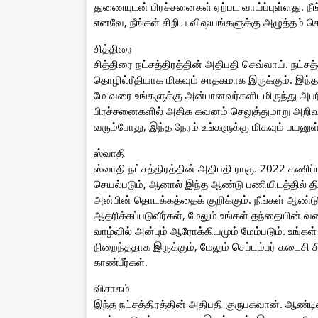
துணையுடன் பிரச்சனைகள் ஏற்பட வாய்ப்புள்ளது. நீங
எனவே, நீங்கள் சிறிய விஷயங்களுக்கு அழுத்தம் கொட
சித்திரை
சித்திரை நட்சத்திரத்தின் அதிபதி செவ்வாய். நட்ச
தொழில்ரீதியாக மிகவும் சாதகமாக இருக்கும். இந்த ந
மே வரை உங்களுக்கு அன்பானவர்களிடமிருந்து அபர
பிரச்சனைகளில் அதிக கவனம் செலுத்துமாறு அறிவுறுத
வரும்போது, இந்த நேரம் உங்களுக்கு மிகவும் பயனுள
ஸ்வாதி
ஸ்வாதி நட்சத்திரத்தின் அதிபதி ராகு. 2022 கணிப
செயல்படும், ஆனால் இந்த ஆண்டு பணியிடத்தில் திடீ
அன்பின் தொடக்கத்தைக் குறிக்கும். நீங்கள் ஆண்டு
ஆதரிக்கப்படுவீர்கள், மேலும் உங்கள் தந்தையின் வ
வாழ்வில் அன்பும் ஆரோக்கியமும் மேம்படும். உங்கள
நிறைந்ததாக இருக்கும், மேலும் செப்டம்பர் கடைசி 
காண்பீர்கள்.
விசாகம்
இந்த நட்சத்திரத்தின் அதிபதி குருபகவான். ஆண்டி