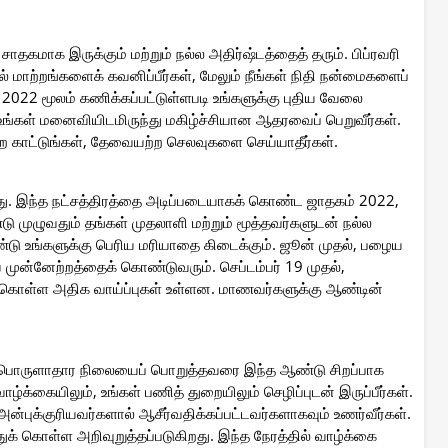
சாதகமாக இருக்கும் மற்றும் நல்ல அதிர்ஷ்டத்தைத் தரும். பிப்ரவரி
ல் மாற்றங்களைக் கவனிப்பீர்கள், மேலும் நீங்கள் நிதி நன்மைகளைப்
் 2022 மூலம் கணிக்கப்பட்டுள்ளபடி உங்களுக்கு புதிய வேலை
் உங்கள் மனைவியிடமிருந்து மகிழ்ச்சியான ஆதரவைப் பெறுவீர்கள்.
றை காட்டுங்கள், தேவையற்ற செலவுகளை செய்யாதீர்கள்.
ிறது. இந்த நட்சத்திரத்தை அடிப்படையாகக் கொண்ட ஜாதகம் 2022,
 முழுவதும் தங்கள் முதலாளி மற்றும் மூத்தவர்களுடன் நல்ல
்டு உங்களுக்கு பெரிய மரியாதை கிடைக்கும். ஜூன் முதல், பழைய
 முன்னேற்றத்தைக் கொண்டுவரும். செப்டம்பர் 19 முதல்,
்கொள்ள அதிக வாய்ப்புகள் உள்ளன. மாணவர்களுக்கு ஆண்டின்
ின் பொருளாதார நிலையைப் பொறுத்தவரை இந்த ஆண்டு சிறப்பாக
் வாழ்க்கையிலும், உங்கள் பணித் துறையிலும் செழிப்புடன் இருப்பீர்கள்.
ன்புக்குரியவர்களால் ஆசீர்வதிக்கப்பட்டவர்களாகவும் உணர்வீர்கள்.
ுக் கொள்ள அறிவுறுத்தப்படுகிறது. இந்த நேரத்தில் வாழ்க்கை