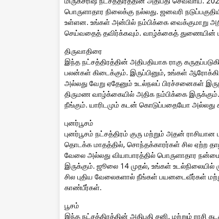
மிருகசீரிஷ நட்சத்திரத்தின் அதிபதி செவ்வாய். 20
பொருளாதார நிலைக்கு நல்லது. ஜனவரி நடுப்பகுதியில
உள்ளன. உங்கள் அன்பில் நம்பிக்கை வைக்குமாறு அறிவ
செய்வதைத் தவிர்க்கவும். வாழ்க்கைத் துணையின் 
திருவாதிரை
இந்த நட்சத்திரத்தின் அதிபதியாக ராகு கருதப்படுக
பலன்கள் கிடைக்கும். இருப்பினும், உங்கள் ஆரோக்கிய
அல்லது வேறு ஏதேனும் உடல்நலப் பிரச்சனைகள் இரு
திருமண வாழ்க்கையில் அதிக நம்பிக்கை இருக்கும
நீங்கும். யாரிடமும் கடன் கொடுப்பதையோ அல்லது க
புனர்பூசம்
புனர்பூசம் நட்சத்திரம் குரு மற்றும் அதன் ராசியான
தொடக்க மாதத்தில், சொந்தக்காரர்கள் சில ஏற்ற தாழ
வேலை அல்லது வியாபாரத்தில் பொருளாதார நன்மைக
இருக்கும். ஜூலை 14 முதல், உங்கள் உடல்நிலையில்
சில புதிய வேலைகளால் நீங்கள் பயனடைவீர்கள் மற்
காண்பீர்கள்.
பூசம்
இந்த நட்சத்திரத்தின் அதிபதி சனி, மற்றும் ராசி 