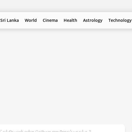
Sri Lanka
World
Cinema
Health
Astrology
Technology
நட்சத்திர பலன் என்ன தெரியுமா ராஜ ஜோகம் யாருக்கு ?