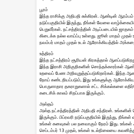
பூரம்
இந்த ராசிக்கு அதிபதி சுக்கிரன். ஆண்டின் ஆரம்பம் 
நடுப்பகுதியில் இருந்து, நீங்கள் வேலை வாழ்க்கையி
பெறுவீர்கள். நட்சத்திரத்தின் அடிப்படையில் ஜாதகம
கிடைக்க நல்ல வாய்ப்பு உள்ளது. ஜூன் மாதம் முதல
நவம்பர் மாதம் முதல் உடல் ஆரோக்கியத்தில் அக்க
உத்திரம்
இந்த நட்சத்திரம் சூரியன் கிரகத்தால் ஆளப்படுக
இந்த இராசி அறிகுறிகளின் சொந்தக்காரர்கள் ஆண்டு
உறவைப் பேண அறிவுறுத்தப்படுகிறார்கள். இந்த ஆண
நோய் கண்டறியப்படும், இது உங்களுக்கு ஆரோக்கிய
பொருளாதார தகராறுகளால் சட்ட சிக்கல்களை எதிர
கடைசிக் காலம் சிறப்பாக இருக்கும்.
அஸ்தம்
அஸ்த நட்சத்திரத்தின் அதிபதி சந்திரன். உங்கள
இருக்கும். பிப்ரவரி நடுப்பகுதியில் இருந்து, நீங்கள
உங்கள் கனவுகள் பல நனவாகும் நேரம் இது. உங்கள் அ
செப்டம்பர் 13 முதல், உங்கள் உடல்நிலையை கவனித்த