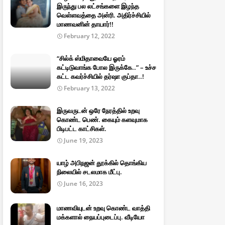
இருந்து பல லட்சங்களை இழந்த
வெள்ளவத்தை அன்ரி. அதிர்ச்சியில்
மாணவனின் தாயார்!!
February 12, 2022
“சில்க் ஸ்மிதாவையே ஓரம்
கட்டிடுவாங்க போல இருக்கே..” – உச்ச
கட்ட கவர்ச்சியில் தர்ஷா குப்தா..!
February 13, 2022
இருவருடன் ஒரே நேரத்தில் உறவு
கொண்ட பெண். கையும் களவுமாக
பிடிபட்ட காட்சிகள்.
June 19, 2023
யாழ் அபிநஜன் தூக்கில் தொங்கிய
நிலையில் சடலமாக மீட்பு.
June 16, 2023
மாணவியுடன் உறவு கொண்ட வாத்தி
மக்களால் நையப்புடைப்பு. வீடியோ