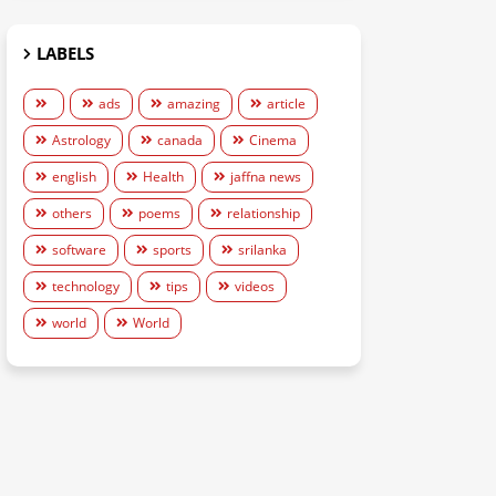
LABELS
ads
amazing
article
Astrology
canada
Cinema
english
Health
jaffna news
others
poems
relationship
software
sports
srilanka
technology
tips
videos
world
World