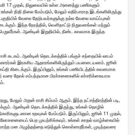
்ரவரி 17 முதல், நிலுவையில் உள்ள அனைத்து பணிகளும்
 உங்கள் நிதி நிலை மேம்படும், மேலும் எதிர்பாராத இடங்களிலிருந்து
பகுதியில் வேலை தேடுபவர்களுக்கு நல்ல வேலை வாய்ப்புகள்
க்கும். இந்த நேரத்தில், வெளிநாட்டு நிறுவனங்கள் மற்றும்
ெறுவீர்கள். ஆண்டின் இறுதியில், நீண்ட காலமாக இருந்த
ராசி கடகம். ஆண்டின் தொடக்கத்தில் பங்குச் சந்தையில் லாபம்
்காரர்கள் இரகசிய ஆதாரங்களிலிருந்தும் பயனடையலாம். ஜூன்
 செய்தி கிடைக்கும். இருப்பினும், உங்கள் பணியிடத்தில் கவனமாக
பர் வரை தோல் சம்பந்தமான பிரச்சனைகளில் எச்சரிக்கையாக
ம்.
ிறது, மேலும் அதன் ராசி சிம்மம் ஆகும். இந்த நட்சத்திரத்தின் படி,
க்கும். ஆண்டின் தொடக்கத்தில் இருந்து, உங்கள் தொழில்
 அதிகாரிகளுடனான உறவுகள் மேம்படும். இருப்பினும், ஜூன் 11 முதல்,
ோசனையைப் பெற முயற்சிக்கவும். உங்கள் காதல் வாழ்க்கையில்
இடமாற்ற மன அழுத்தத்தை எடுத்துக் கொள்ளாதீர்கள், முடிந்தவரை