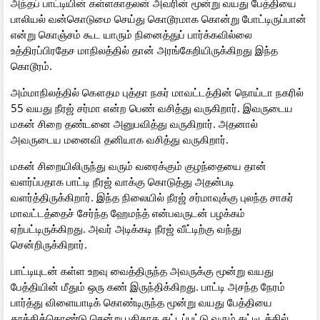
அந்தப் பாட்டியின் கள்ளகாதலன் அவரின் மூன்று வயது பேத்தியை
பாலியல் வன்கொடுமை செய்து கொடூரமாக கொன்று போட்டிருப்பான்
என்று கொஞ்சம் கூட யாரும் நினைத்துப் பார்க்கவில்லை
உத்திரப்பிரதேச மாநிலத்தில் தான் அரங்கேறியிருக்கிறது இந்த
கொடூரம்.
அம்மாநிலத்தில் கௌதம புத்தா நகர் மாவட்டத்தின் நொய்டா நகரில்
55 வயது நீரஜ் சர்மா என்ற பெண் வசித்து வருகிறார். இவருடைய
மகன் சிறை தண்டனை அனுபவித்து வருகிறார். அதனால்
அவருடைய மனைவி தனியாக வசித்து வருகிறார்.
மகன் சிறையிலிருந்து வரும் வரைக்கும் குழந்தையை தான்
வளர்ப்பதாக பாட்டி நீரஜ் வாக்கு கொடுத்து அதன்படி
வளர்த்திருக்கிறார். இந்த நிலையில் நீரஜ் சர்மாவுக்கு புலந்த சாகர்
மாவட்டத்தைச் சேர்ந்த ஹேமந்த் என்பவருடன் பழக்கம்
ஏற்பட்டிருக்கிறது. அவர் அடிக்கடி நீரஜ் வீட்டிற்கு வந்து
சென்றிருக்கிறார்.
பாட்டியுடன் கள்ள உறவு வைத்திருந்த அவருக்கு மூன்று வயது
பேத்தியின் மீதும் ஒரு கண் இருந்திக்கிறது. பாட்டி அசந்த நேரம்
பார்த்து விளையாடிக் கொண்டிருந்த மூன்று வயது பேத்தியை
தூக்கிக்கொண்டு சென்று புதிதாக கட்டப்பட்டு வரும் கட்டிடத்தில்