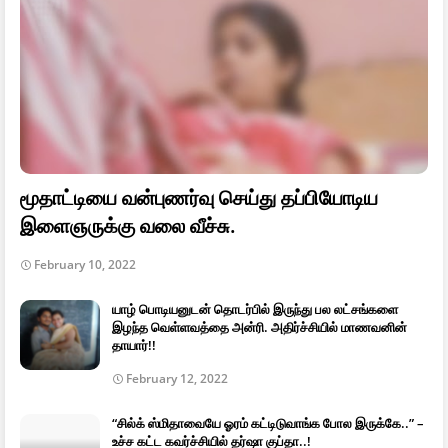
மூதாட்டியை வன்புணர்வு செய்து தப்பியோடிய
இளைஞருக்கு வலை வீச்சு.
February 10, 2022
யாழ் பொடியனுடன் தொடர்பில் இருந்து பல லட்சங்களை
இழந்த வெள்ளவத்தை அன்ரி. அதிர்ச்சியில் மாணவனின்
தாயார்!!
February 12, 2022
“சில்க் ஸ்மிதாவையே ஓரம் கட்டிடுவாங்க போல இருக்கே..” –
உச்ச கட்ட கவர்ச்சியில் தர்ஷா குப்தா..!