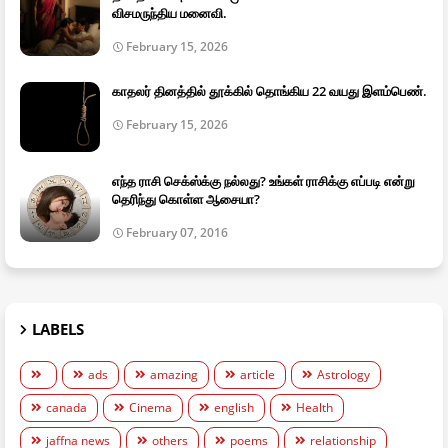
விசமருந்திய மனைவி.
February 15, 2026
காதலர் தினத்தில் தூக்கில் தொங்கிய 22 வயது இளம்பெண்.
February 15, 2026
எந்த ராசி செக்ஸ்க்கு நல்லது? உங்கள் ராசிக்கு எப்படி என்று
தெரிந்து கொள்ள ஆசையா?
February 07, 2016
LABELS
ads
amazing
article
Astrology
canada
Cinema
english
Health
jaffna news
others
poems
relationship