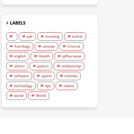
LABELS
ads
amazing
article
Astrology
canada
Cinema
english
Health
jaffna news
others
poems
relationship
software
sports
srilanka
technology
tips
videos
world
World