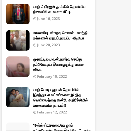
யாழ் அபிநஜன் தூக்கில் தொங்கிய
நிலையில் சடலமாக மீட்பு.
June 16, 2023
மாணவியுடன் உறவு கொண்ட வாத்தி
மக்களால் நையப்புடைப்பு. வீடியோ
June 20, 2023
மூதாட்டியை வன்புணர்வு செய்து
தப்பியோடிய இளைஞருக்கு வலை
வீச்சு.
February 10, 2022
யாழ் பொடியனுடன் தொடர்பில்
இருந்து பல லட்சங்களை இழந்த
வெள்ளவத்தை அன்ரி. அதிர்ச்சியில்
மாணவனின் தாயார்!!
February 12, 2022
“சில்க் ஸ்மிதாவையே ஓரம்
கட்டிடுவாங்க போல இருக்கே..” – உச்ச