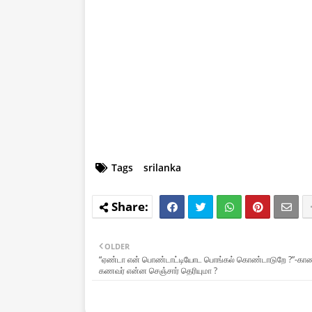
Tags
srilanka
OLDER
“ஏண்டா என் பொண்டாட்டியோட பொங்கல் கொண்டாடுறே ?”-கா
கணவர் என்ன செஞ்சார் தெரியுமா ?