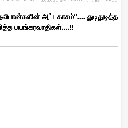
தலிபான்களின் அட்டகாசம்”…. துடிதுடித்த
ரித்த பயங்கரவாதிகள்….!!