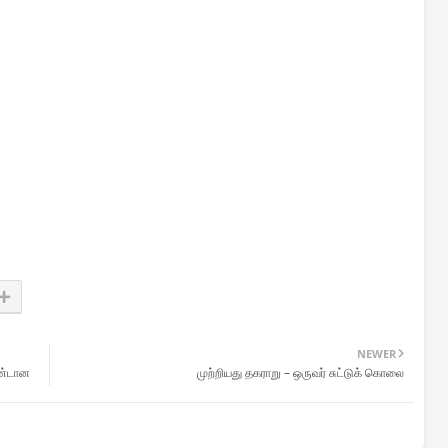
NEWER
ண்டான
முற்றியது தகராறு – ஒருவர் சுட்டுக் கொலை