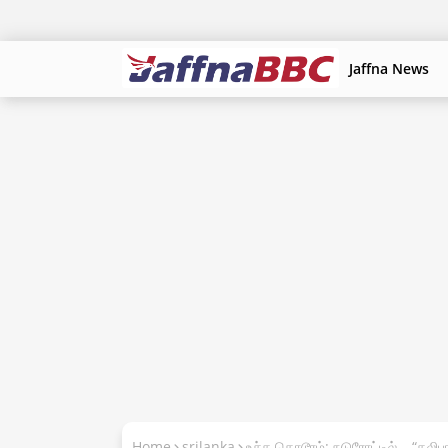
Jaffna News
Home
srilanka
உச்ச கொடூரம்: நடுரோட்டில்… “தலிப