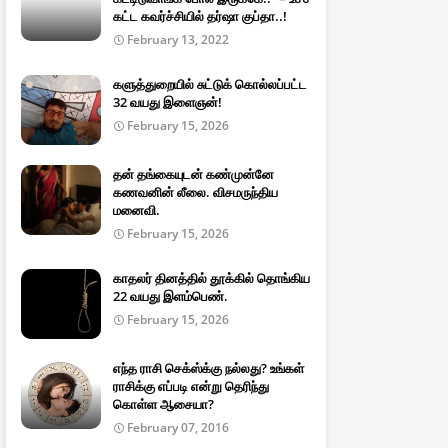
கட்ட கவர்ச்சியில் தர்ஷா குப்தா..!
February 13, 2022
களுத்துறையில் சுட்டுக் கொல்லப்பட்ட
32 வயது இளைஞன்!
February 15, 2026
தன் தங்கையுடன் கண்முன்னே
கணவனின் லீலை. விசமருந்திய
மனைவி.
February 15, 2026
காதலர் தினத்தில் தூக்கில் தொங்கிய
22 வயது இளம்பெண்.
February 15, 2026
எந்த ராசி செக்ஸ்க்கு நல்லது? உங்கள்
ராசிக்கு எப்படி என்று தெரிந்து
கொள்ள ஆசையா?
February 07, 2016