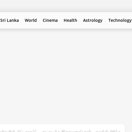
Sri Lanka
World
Cinema
Health
Astrology
Technology
ான்களின் அட்டகாசம்”…. துடிதுடித்த இசையமைப்பாளர்.. குலுங்கி சிரித்த