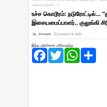
பயங்கரவாதிகள்….!!
உச்ச கொடூரம்: நடுரோட்டில்… “
இசையமைப்பாளர்.. குலுங்கி சி
Sriraam
January 18, 2022
இந்த பதிவினை பகிர்வதற்கு
F
T
W
S
a
w
h
h
c
i
a
a
e
t
t
r
b
t
s
e
o
e
A
o
r
p
k
p